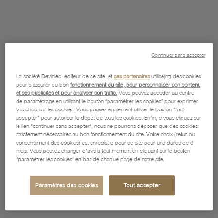
Continuer sans accepter
La société Devinlec, éditeur de ce site, et
ses partenaires
utilise(nt) des cookies
pour s'assurer du bon
fonctionnement du site, pour personnaliser son contenu
et ses publicités et pour analyser son trafic.
Vous pouvez accéder au centre
de paramétrage en utilisant le bouton “paramétrer les cookies” pour exprimer
vos choix sur les cookies. Vous pouvez également utiliser le bouton "tout
accepter" pour autoriser le dépôt de tous les cookies. Enfin, si vous cliquez sur
le lien "continuer sans accepter", nous ne pourrons déposer que des cookies
strictement nécessaires au bon fonctionnement du site. Votre choix (refus ou
consentement des cookies) est enregistré pour ce site pour une durée de 6
mois. Vous pouvez changer d'avis à tout moment en cliquant sur le bouton
"paramétrer les cookies" en bas de chaque page de notre site.
Paramètres des cookies
Tout accepter