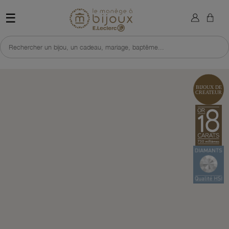
×
Sign in
Retour à l'accueil du site 
☰
You need to be logged in to save products in your wish list.
Rechercher un bijou, un cadeau, mariage, baptême...
Cancel
Sign in