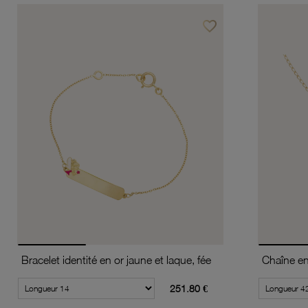
favorite_border
Ajouter à vos favoris
Bracelet identité en or jaune et laque, fée
Chaîne en 
251.80 €