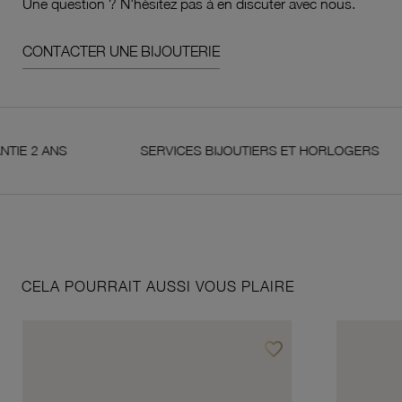
Une question ? N'hésitez pas à en discuter avec nous.
CONTACTER UNE BIJOUTERIE
 ANS
SERVICES BIJOUTIERS ET HORLOGERS
CELA POURRAIT AUSSI VOUS PLAIRE
favorite_border
Ajouter à vos favoris