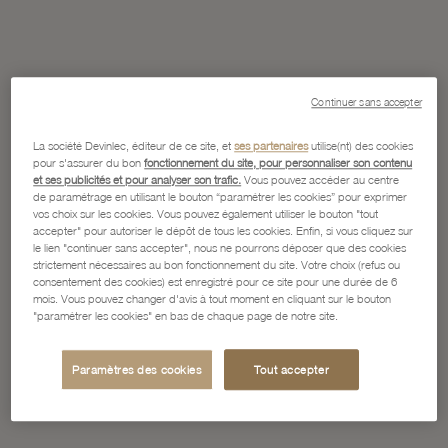
Continuer sans accepter
La société Devinlec, éditeur de ce site, et
ses partenaires
utilise(nt) des cookies
pour s'assurer du bon
fonctionnement du site, pour personnaliser son contenu
et ses publicités et pour analyser son trafic.
Vous pouvez accéder au centre
de paramétrage en utilisant le bouton “paramétrer les cookies” pour exprimer
vos choix sur les cookies. Vous pouvez également utiliser le bouton "tout
accepter" pour autoriser le dépôt de tous les cookies. Enfin, si vous cliquez sur
le lien "continuer sans accepter", nous ne pourrons déposer que des cookies
strictement nécessaires au bon fonctionnement du site. Votre choix (refus ou
consentement des cookies) est enregistré pour ce site pour une durée de 6
mois. Vous pouvez changer d'avis à tout moment en cliquant sur le bouton
"paramétrer les cookies" en bas de chaque page de notre site.
Paramètres des cookies
Tout accepter