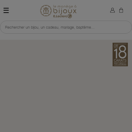
×
Sign in
Retour à l'accueil du site 
☰
You need to be logged in to save products in your wish list.
Rechercher un bijou, un cadeau, mariage, baptême...
Cancel
Sign in