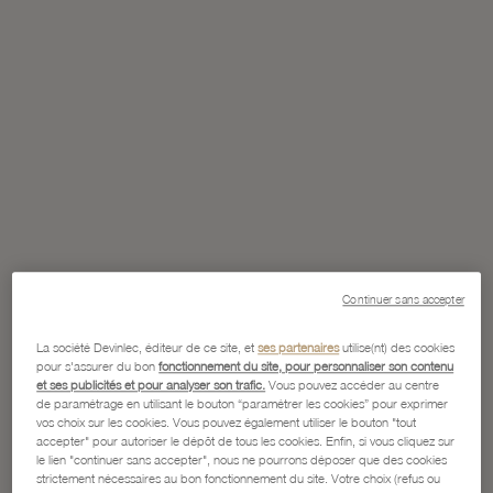
Continuer sans accepter
La société Devinlec, éditeur de ce site, et
ses partenaires
utilise(nt) des cookies
pour s'assurer du bon
fonctionnement du site, pour personnaliser son contenu
et ses publicités et pour analyser son trafic.
Vous pouvez accéder au centre
de paramétrage en utilisant le bouton “paramétrer les cookies” pour exprimer
vos choix sur les cookies. Vous pouvez également utiliser le bouton "tout
accepter" pour autoriser le dépôt de tous les cookies. Enfin, si vous cliquez sur
le lien "continuer sans accepter", nous ne pourrons déposer que des cookies
strictement nécessaires au bon fonctionnement du site. Votre choix (refus ou