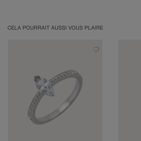
CELA POURRAIT AUSSI VOUS PLAIRE
favorite_border
Ajouter à vos favoris