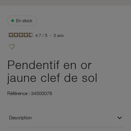
●
En stock
4.7
/
5
-
3
avis
favorite_border
Ajouter à vos favoris
Pendentif en or
jaune clef de sol
Référence :
34500078
Description