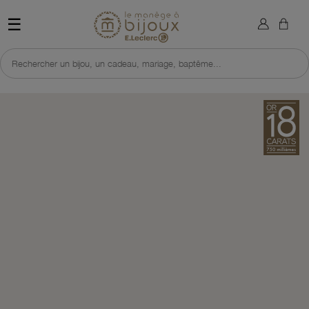
×
Sign in
Retour à l'accueil du site 
☰
You need to be logged in to save products in your wish list.
Rechercher un bijou, un cadeau, mariage, baptême...
Cancel
Sign in