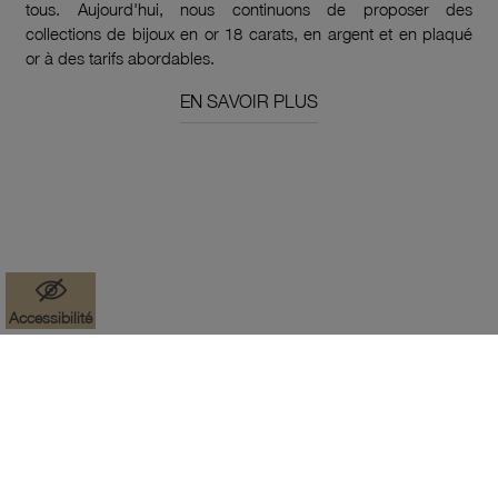
tous. Aujourd'hui, nous continuons de proposer des
collections de bijoux en or 18 carats, en argent et en plaqué
or à des tarifs abordables.
EN SAVOIR PLUS
Accessibilité