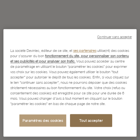
Continuer sans accepter
La société Devinlec, éditeur de ce site, et
ses partenaires
utilise(nt) des cookies
pour s'assurer du bon
fonctionnement du site, pour personnaliser son contenu
et ses publicités et pour analyser son trafic.
Vous pouvez accéder au centre
de paramétrage en utilisant le bouton “paramétrer les cookies” pour exprimer
vos choix sur les cookies. Vous pouvez également utiliser le bouton "tout
accepter" pour autoriser le dépôt de tous les cookies. Enfin, si vous cliquez sur
le lien "continuer sans accepter", nous ne pourrons déposer que des cookies
strictement nécessaires au bon fonctionnement du site. Votre choix (refus ou
consentement des cookies) est enregistré pour ce site pour une durée de 6
mois. Vous pouvez changer d'avis à tout moment en cliquant sur le bouton
"paramétrer les cookies" en bas de chaque page de notre site.
Paramètres des cookies
Tout accepter