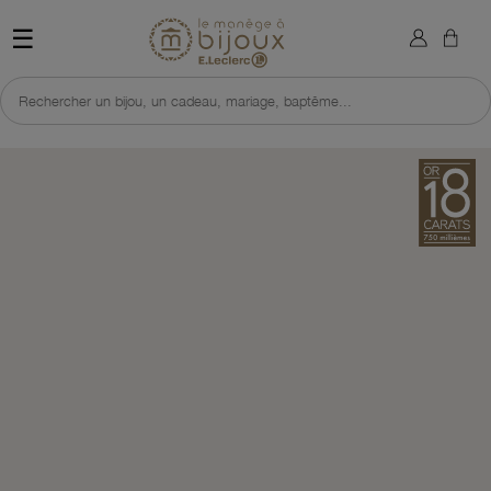
×
Sign in
Retour à l'accueil du site 
☰
You need to be logged in to save products in your wish list.
Rechercher un bijou, un cadeau, mariage, baptême...
Cancel
Sign in