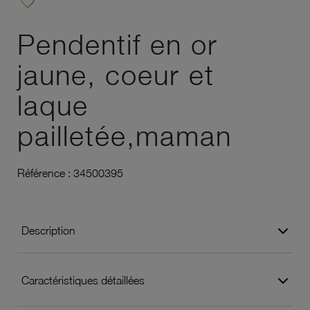
favorite_border
Ajouter à vos favoris
Pendentif en or
jaune, coeur et
laque
pailletée,maman
Référence :
34500395
Description
Caractéristiques détaillées