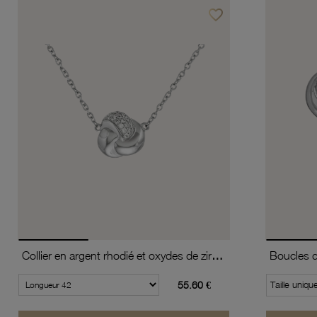
favorite_border
Ajouter à vos favoris
Collier en argent rhodié et oxydes de zirconium
55.60 €
Taille uniqu