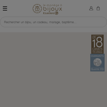
×
Sign in
Retour à l'accueil du site 
☰
You need to be logged in to save products in your wish list.
Rechercher un bijou, un cadeau, mariage, baptême...
Cancel
Sign in