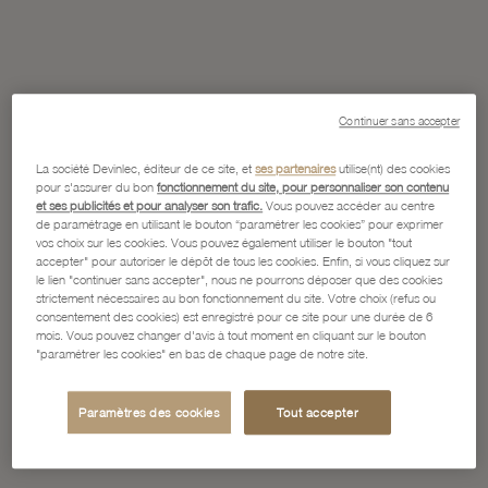
Continuer sans accepter
La société Devinlec, éditeur de ce site, et
ses partenaires
utilise(nt) des cookies
pour s'assurer du bon
fonctionnement du site, pour personnaliser son contenu
et ses publicités et pour analyser son trafic.
Vous pouvez accéder au centre
de paramétrage en utilisant le bouton “paramétrer les cookies” pour exprimer
vos choix sur les cookies. Vous pouvez également utiliser le bouton "tout
accepter" pour autoriser le dépôt de tous les cookies. Enfin, si vous cliquez sur
le lien "continuer sans accepter", nous ne pourrons déposer que des cookies
strictement nécessaires au bon fonctionnement du site. Votre choix (refus ou
consentement des cookies) est enregistré pour ce site pour une durée de 6
mois. Vous pouvez changer d'avis à tout moment en cliquant sur le bouton
"paramétrer les cookies" en bas de chaque page de notre site.
Paramètres des cookies
Tout accepter