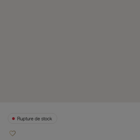
●
Rupture de stock
favorite_border
Ajouter à vos favoris