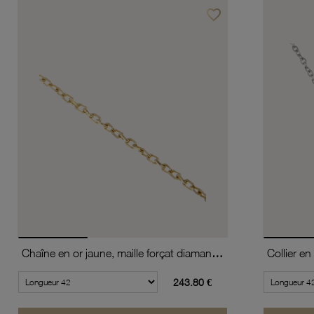
favorite_border
Ajouter à vos favoris
Chaîne en or jaune, maille forçat diamantée
243.80 €