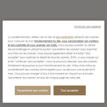
Continuer sans accepter
La société Devinlec, éditeur de ce site, et
ses partenaires
utilise(nt) des cookies
pour s'assurer du bon
fonctionnement du site, pour personnaliser son contenu
et ses publicités et pour analyser son trafic.
Vous pouvez accéder au centre
de paramétrage en utilisant le bouton “paramétrer les cookies” pour exprimer
vos choix sur les cookies. Vous pouvez également utiliser le bouton "tout
accepter" pour autoriser le dépôt de tous les cookies. Enfin, si vous cliquez sur
le lien "continuer sans accepter", nous ne pourrons déposer que des cookies
strictement nécessaires au bon fonctionnement du site. Votre choix (refus ou
consentement des cookies) est enregistré pour ce site pour une durée de 6
mois. Vous pouvez changer d'avis à tout moment en cliquant sur le bouton
"paramétrer les cookies" en bas de chaque page de notre site.
Paramètres des cookies
Tout accepter