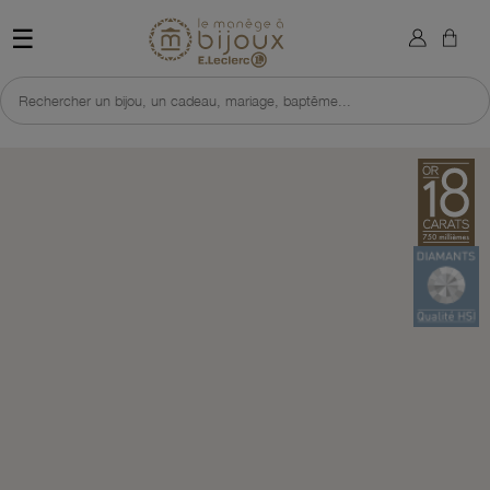
×
Sign in
Retour à l'accueil du site 
☰
You need to be logged in to save products in your wish list.
Rechercher un bijou, un cadeau, mariage, baptême...
Cancel
Sign in