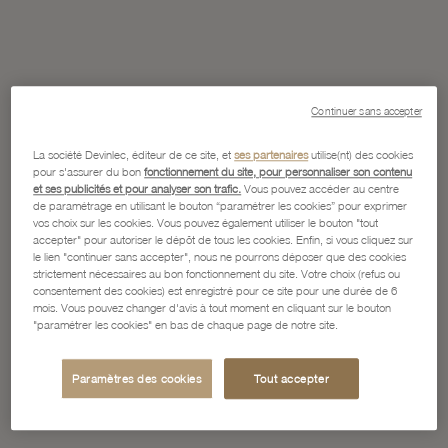
Continuer sans accepter
La société Devinlec, éditeur de ce site, et
ses partenaires
utilise(nt) des cookies
pour s'assurer du bon
fonctionnement du site, pour personnaliser son contenu
et ses publicités et pour analyser son trafic.
Vous pouvez accéder au centre
de paramétrage en utilisant le bouton “paramétrer les cookies” pour exprimer
vos choix sur les cookies. Vous pouvez également utiliser le bouton "tout
accepter" pour autoriser le dépôt de tous les cookies. Enfin, si vous cliquez sur
le lien "continuer sans accepter", nous ne pourrons déposer que des cookies
strictement nécessaires au bon fonctionnement du site. Votre choix (refus ou
consentement des cookies) est enregistré pour ce site pour une durée de 6
mois. Vous pouvez changer d'avis à tout moment en cliquant sur le bouton
"paramétrer les cookies" en bas de chaque page de notre site.
Paramètres des cookies
Tout accepter