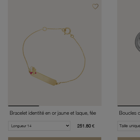
favorite_border
Ajouter à vos favoris
Bracelet identité en or jaune et laque, fée
251.80 €
Taille uniqu