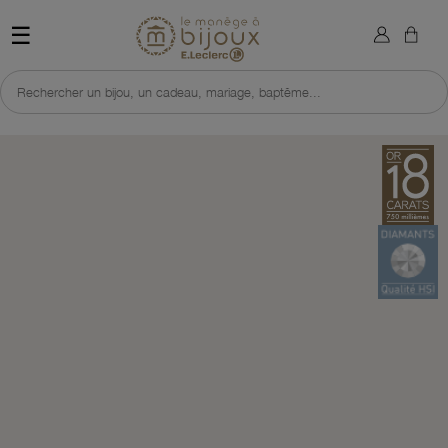
×
Sign in
Retour à l'accueil du site 
☰
You need to be logged in to save products in your wish list.
Rechercher un bijou, un cadeau, mariage, baptême...
Cancel
Sign in