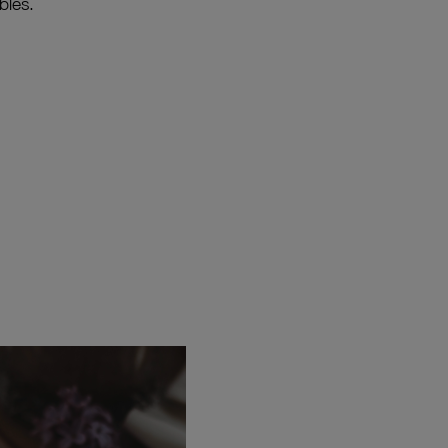
bles.