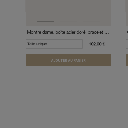
Montre dame, boîte acier doré, bracelet acier doré et verre minéral
Taille unique
102.00 €
AJOUTER AU PANIER