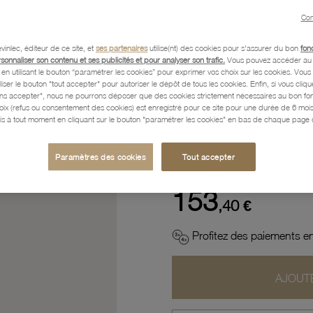
Con
Description
vinlec, éditeur de ce site, et
ses partenaires
utilise(nt) des cookies pour s'assurer du bon
fon
rsonnaliser son contenu et ses publicités et pour analyser son trafic.
Vous pouvez accéder au 
n utilisant le bouton “paramétrer les cookies” pour exprimer vos choix sur les cookies. Vou
liser le bouton "tout accepter" pour autoriser le dépôt de tous les cookies. Enfin, si vous clique
Caractéristiques détaillées
ans accepter", nous ne pourrons déposer que des cookies strictement nécessaires au bon f
hoix (refus ou consentement des cookies) est enregistré pour ce site pour une durée de 6 mo
is à tout moment en cliquant sur le bouton "paramétrer les cookies" en bas de chaque page d
Paiement, Livraison, Retours
Paramètres des cookies
Tout accepter
153
,40 €
Profitez des paiements en
AJOUTE