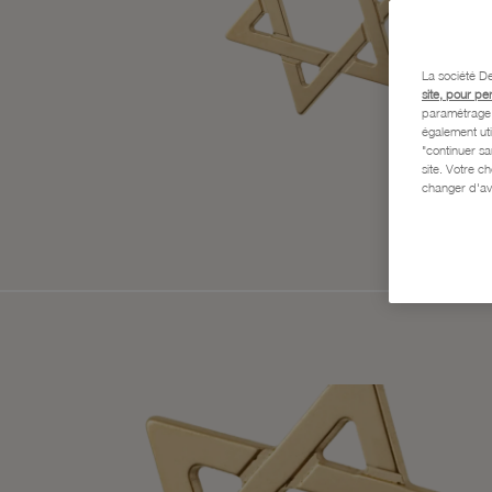
La société De
site, pour pe
paramétrage e
également uti
"continuer s
site. Votre c
changer d'av