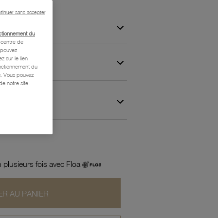
tinuer sans accepter
ctionnement du
centre de
s pouvez
z sur le lien
onctionnement du
is. Vous pouvez
e notre site.
 et Garantie
 plusieurs fois avec Floa
R AU PANIER