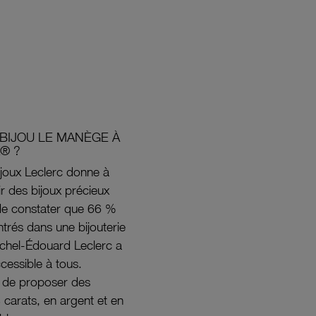
BIJOU LE MANÈGE À
® ?
joux Leclerc donne à
rir des bijoux précieux
s de constater que 66 %
ntrés dans une bijouterie
ichel-Édouard Leclerc a
ccessible à tous.
s de proposer des
8 carats, en argent et en