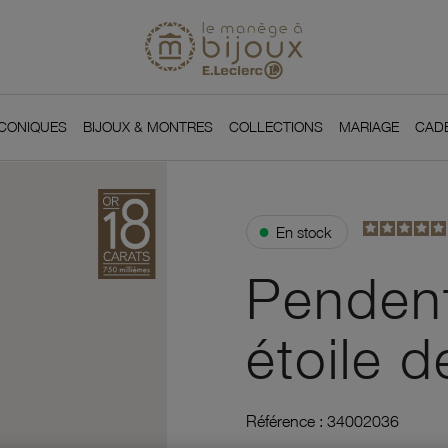
Si
Retour à l'accueil du
You
ICONIQUES
BIJOUX & MONTRES
COLLECTIONS
MARIAGE
CAD
●
En stock
Pendent
étoile 
Référence :
34002036