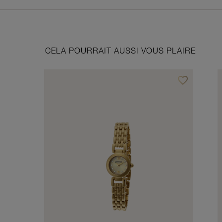
CELA POURRAIT AUSSI VOUS PLAIRE
favorite_border
Ajouter à vos f