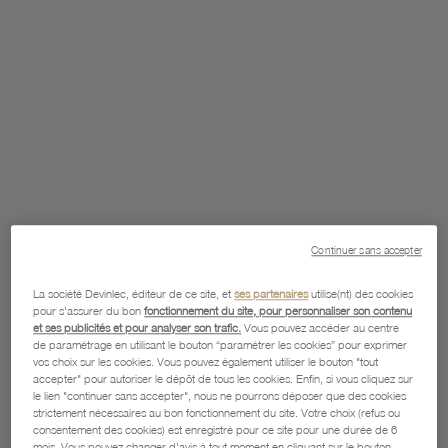
Continuer sans accepter
La société Devinlec, éditeur de ce site, et
ses partenaires
utilise(nt) des cookies
pour s'assurer du bon
fonctionnement du site, pour personnaliser son contenu
et ses publicités et pour analyser son trafic.
Vous pouvez accéder au centre
de paramétrage en utilisant le bouton “paramétrer les cookies” pour exprimer
vos choix sur les cookies. Vous pouvez également utiliser le bouton "tout
accepter" pour autoriser le dépôt de tous les cookies. Enfin, si vous cliquez sur
le lien "continuer sans accepter", nous ne pourrons déposer que des cookies
strictement nécessaires au bon fonctionnement du site. Votre choix (refus ou
consentement des cookies) est enregistré pour ce site pour une durée de 6
mois. Vous pouvez changer d'avis à tout moment en cliquant sur le bouton