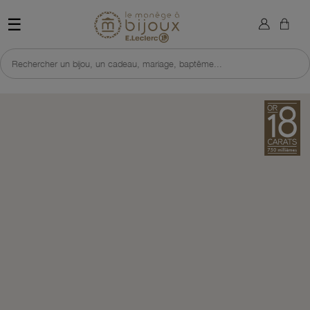
×
Sign in
Retour à l'accueil du site 
☰
You need to be logged in to save products in your wish list.
Rechercher un bijou, un cadeau, mariage, baptême...
Cancel
Sign in