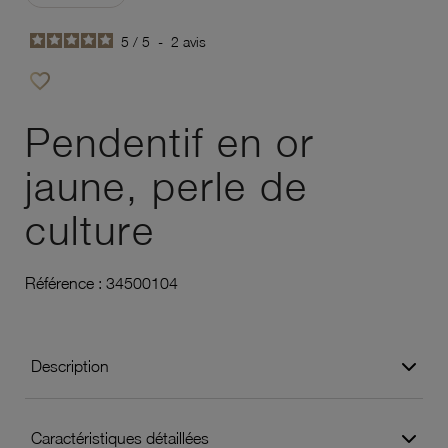
5
/
5
-
2
avis
favorite_border
Ajouter à vos favoris
Pendentif en or
jaune, perle de
culture
Référence :
34500104
Description
Caractéristiques détaillées