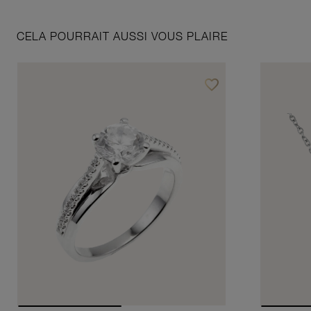
CELA POURRAIT AUSSI VOUS PLAIRE
favorite_border
Ajouter à vos favoris