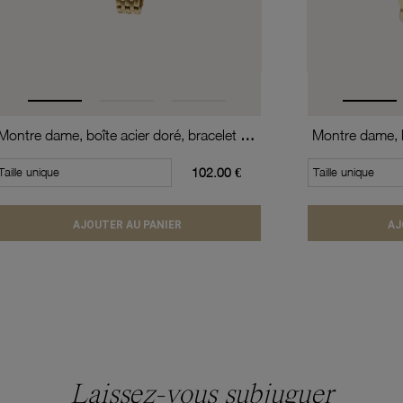
Montre dame, boîte acier doré, bracelet acier doré et verre minéral
Taille unique
102.00 €
Taille unique
AJOUTER AU PANIER
AJ
Laissez-vous subjuguer