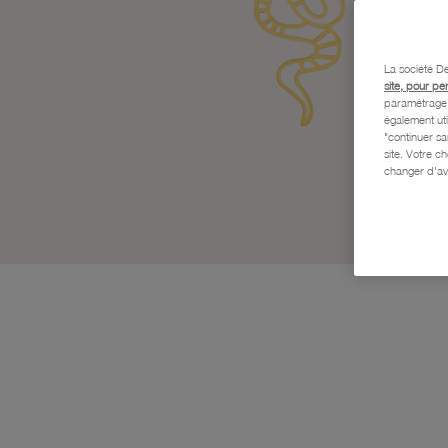
La société De
site, pour pe
paramétrage e
également uti
"continuer s
site. Votre c
changer d'av