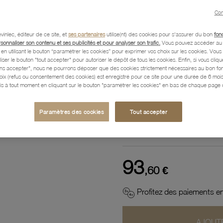
Référence :
34500802
Con
vinlec, éditeur de ce site, et
ses partenaires
utilise(nt) des cookies pour s'assurer du bon
fon
rsonnaliser son contenu et ses publicités et pour analyser son trafic.
Vous pouvez accéder au 
Description
n utilisant le bouton “paramétrer les cookies” pour exprimer vos choix sur les cookies. Vou
liser le bouton "tout accepter" pour autoriser le dépôt de tous les cookies. Enfin, si vous clique
ans accepter", nous ne pourrons déposer que des cookies strictement nécessaires au bon f
hoix (refus ou consentement des cookies) est enregistré pour ce site pour une durée de 6 mo
is à tout moment en cliquant sur le bouton "paramétrer les cookies" en bas de chaque page d
Caractéristiques détaillées
Paramètres des cookies
Tout accepter
Paiement, Livraison, Retours
93
,60 €
Profitez des paiements en
AJOUTE