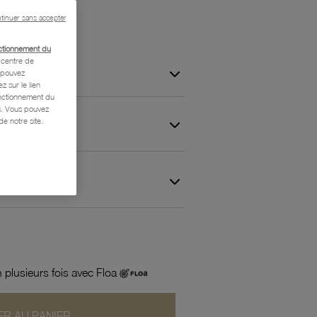
tinuer sans accepter
ctionnement du
centre de
s pouvez
z sur le lien
onctionnement du
is. Vous pouvez
e notre site.
 et Garantie
 plusieurs fois avec Floa
R AU PANIER