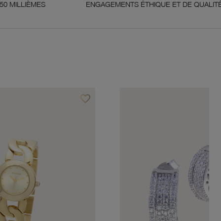
ENGAGEMENTS ÉTHIQUE ET DE QUALITÉ
G
favorite_border
Ajouter à vos favoris