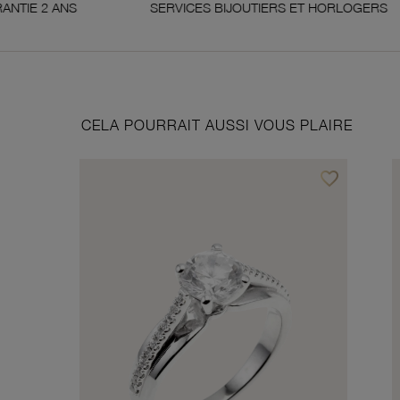
SERVICES BIJOUTIERS ET HORLOGERS
SAT
CELA POURRAIT AUSSI VOUS PLAIRE
favorite_border
Ajouter à vos f