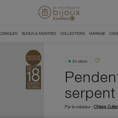
Si
Retour à l'accueil du
You
ICONIQUES
BIJOUX & MONTRES
COLLECTIONS
MARIAGE
CAD
favorite_border
●
En stock
Ajouter à vos f
Pendent
serpent
Chiara Zulian
Par le créateur :