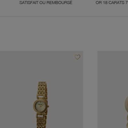
ISFAIT OU REMBOURSÉ
OR 18 CARATS 750 MILLIÈMES
favorite_border
avoris
Ajouter à vos favoris