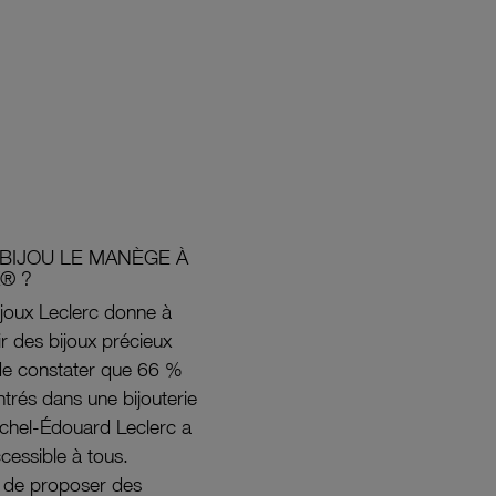
BIJOU LE MANÈGE À
® ?
joux Leclerc donne à
rir des bijoux précieux
s de constater que 66 %
ntrés dans une bijouterie
ichel-Édouard Leclerc a
ccessible à tous.
s de proposer des