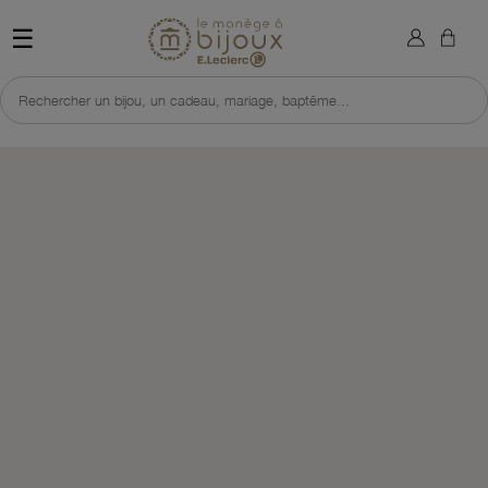
×
Sign in
Retour à l'accueil du site 
☰
You need to be logged in to save products in your wish list.
Rechercher un bijou, un cadeau, mariage, baptême...
Cancel
Sign in