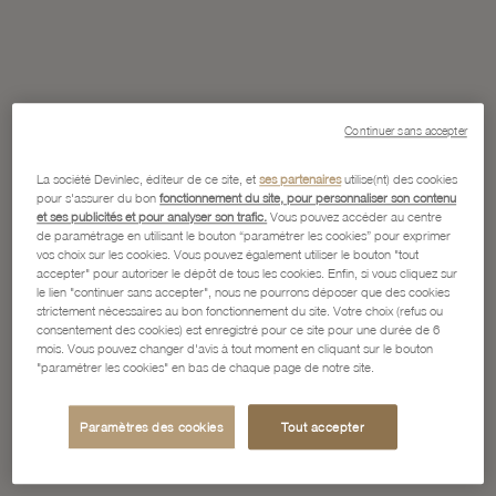
Continuer sans accepter
La société Devinlec, éditeur de ce site, et
ses partenaires
utilise(nt) des cookies
pour s'assurer du bon
fonctionnement du site, pour personnaliser son contenu
et ses publicités et pour analyser son trafic.
Vous pouvez accéder au centre
de paramétrage en utilisant le bouton “paramétrer les cookies” pour exprimer
vos choix sur les cookies. Vous pouvez également utiliser le bouton "tout
accepter" pour autoriser le dépôt de tous les cookies. Enfin, si vous cliquez sur
le lien "continuer sans accepter", nous ne pourrons déposer que des cookies
strictement nécessaires au bon fonctionnement du site. Votre choix (refus ou
consentement des cookies) est enregistré pour ce site pour une durée de 6
mois. Vous pouvez changer d'avis à tout moment en cliquant sur le bouton
"paramétrer les cookies" en bas de chaque page de notre site.
Paramètres des cookies
Tout accepter