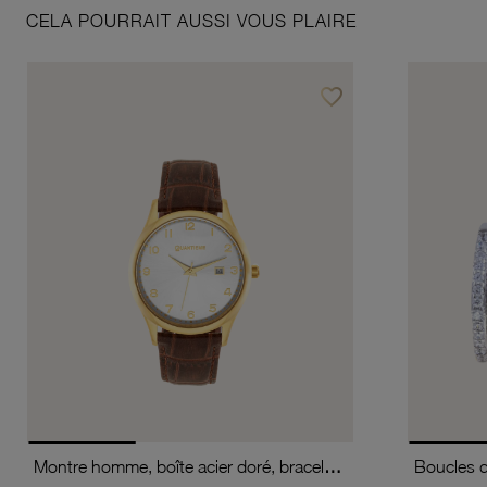
CELA POURRAIT AUSSI VOUS PLAIRE
favorite_border
Ajouter à vos favoris
Montre homme, boîte acier doré, bracelet cuir de vache et verre minéral