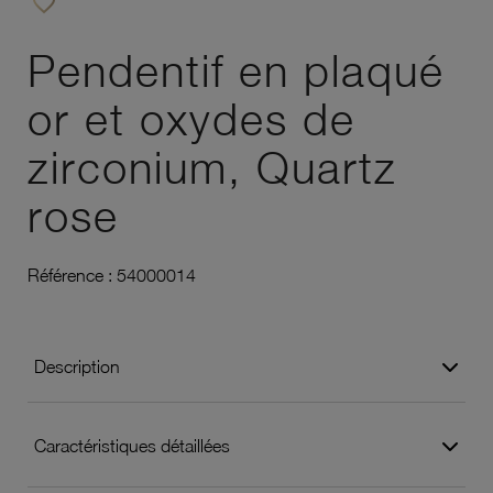
favorite_border
Ajouter à vos favoris
Pendentif en plaqué
or et oxydes de
zirconium, Quartz
rose
Référence :
54000014
Description
Caractéristiques détaillées