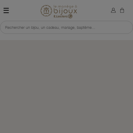
×
Sign in
Retour à l'accueil du site 
☰
You need to be logged in to save products in your wish list.
Rechercher un bijou, un cadeau, mariage, baptême...
Cancel
Sign in