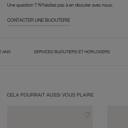
Une question ? N'hésitez pas à en discuter avec nous.
CONTACTER UNE BIJOUTERIE
SERVICES BIJOUTIERS ET HORLOGERS
SAT
CELA POURRAIT AUSSI VOUS PLAIRE
favorite_border
Ajouter à vos favoris