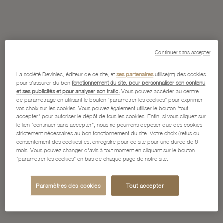
Continuer sans accepter
La société Devinlec, éditeur de ce site, et
ses partenaires
utilise(nt) des cookies
pour s'assurer du bon
fonctionnement du site, pour personnaliser son contenu
et ses publicités et pour analyser son trafic.
Vous pouvez accéder au centre
de paramétrage en utilisant le bouton “paramétrer les cookies” pour exprimer
vos choix sur les cookies. Vous pouvez également utiliser le bouton "tout
accepter" pour autoriser le dépôt de tous les cookies. Enfin, si vous cliquez sur
le lien "continuer sans accepter", nous ne pourrons déposer que des cookies
strictement nécessaires au bon fonctionnement du site. Votre choix (refus ou
consentement des cookies) est enregistré pour ce site pour une durée de 6
mois. Vous pouvez changer d'avis à tout moment en cliquant sur le bouton
"paramétrer les cookies" en bas de chaque page de notre site.
Paramètres des cookies
Tout accepter