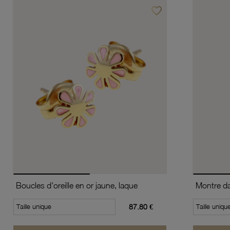
favorite_border
Ajouter à vos favoris
Boucles d'oreille en or jaune, laque
Taille unique
87.80 €
Taille uniqu