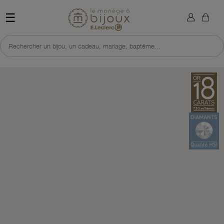
×
Sign in
Retour à l'accueil du site 
☰
You need to be logged in to save products in your wish list.
Rechercher un bijou, un cadeau, mariage, baptême...
Cancel
Sign in