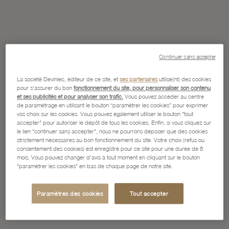
Continuer sans accepter
La société Devinlec, éditeur de ce site, et
ses partenaires
utilise(nt) des cookies
pour s'assurer du bon
fonctionnement du site, pour personnaliser son contenu
et ses publicités et pour analyser son trafic.
Vous pouvez accéder au centre
de paramétrage en utilisant le bouton “paramétrer les cookies” pour exprimer
vos choix sur les cookies. Vous pouvez également utiliser le bouton "tout
accepter" pour autoriser le dépôt de tous les cookies. Enfin, si vous cliquez sur
le lien "continuer sans accepter", nous ne pourrons déposer que des cookies
strictement nécessaires au bon fonctionnement du site. Votre choix (refus ou
consentement des cookies) est enregistré pour ce site pour une durée de 6
mois. Vous pouvez changer d'avis à tout moment en cliquant sur le bouton
"paramétrer les cookies" en bas de chaque page de notre site.
Paramètres des cookies
Tout accepter