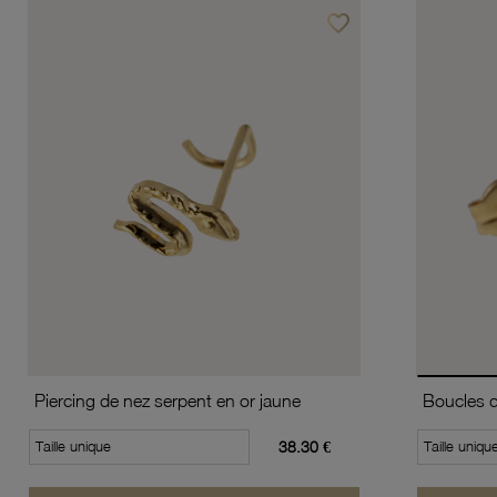
favorite_border
Ajouter à vos favoris
Piercing de nez serpent en or jaune
Taille unique
38.30 €
Taille uniqu