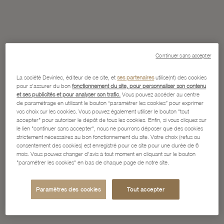
Continuer sans accepter
La société Devinlec, éditeur de ce site, et
ses partenaires
utilise(nt) des cookies
pour s'assurer du bon
fonctionnement du site, pour personnaliser son contenu
et ses publicités et pour analyser son trafic.
Vous pouvez accéder au centre
de paramétrage en utilisant le bouton “paramétrer les cookies” pour exprimer
vos choix sur les cookies. Vous pouvez également utiliser le bouton "tout
accepter" pour autoriser le dépôt de tous les cookies. Enfin, si vous cliquez sur
le lien "continuer sans accepter", nous ne pourrons déposer que des cookies
strictement nécessaires au bon fonctionnement du site. Votre choix (refus ou
consentement des cookies) est enregistré pour ce site pour une durée de 6
mois. Vous pouvez changer d'avis à tout moment en cliquant sur le bouton
"paramétrer les cookies" en bas de chaque page de notre site.
Paramètres des cookies
Tout accepter