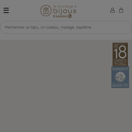
×
Sign in
Retour à l'accueil du site 
☰
You need to be logged in to save products in your wish list.
Rechercher un bijou, un cadeau, mariage, baptême...
Cancel
Sign in