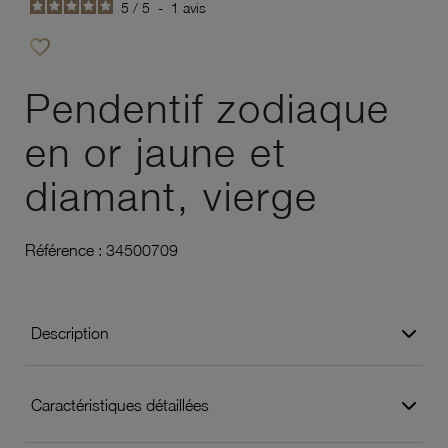
5
/
5
-
1
avis
favorite_border
Ajouter à vos favoris
Pendentif zodiaque
en or jaune et
diamant, vierge
Référence :
34500709
Description
Caractéristiques détaillées