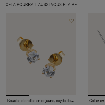
CELA POURRAIT AUSSI VOUS PLAIRE
favorite_border
Ajouter à vos favoris
Boucles d'oreilles en or jaune, oxyde de zirconium (moyen modèle).