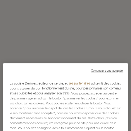
Continuer sans accepter
La société Devinlec, éditeur de ce site, et
ses partenaires
utilise(nt) des cookies
pour s'assurer du bon
fonctionnement du site, pour personnaliser son contenu
et ses publicités et pour analyser son trafic.
Vous pouvez accéder au centre
de paramétrage en utilisant le bouton “paramétrer les cookies” pour exprimer
vos choix sur les cookies. Vous pouvez également utiliser le bouton "tout
accepter" pour autoriser le dépôt de tous les cookies. Enfin, si vous cliquez sur
le lien "continuer sans accepter", nous ne pourrons déposer que des cookies
strictement nécessaires au bon fonctionnement du site. Votre choix (refus ou
consentement des cookies) est enregistré pour ce site pour une durée de 6
mois. Vous pouvez changer d'avis à tout moment en cliquant sur le bouton