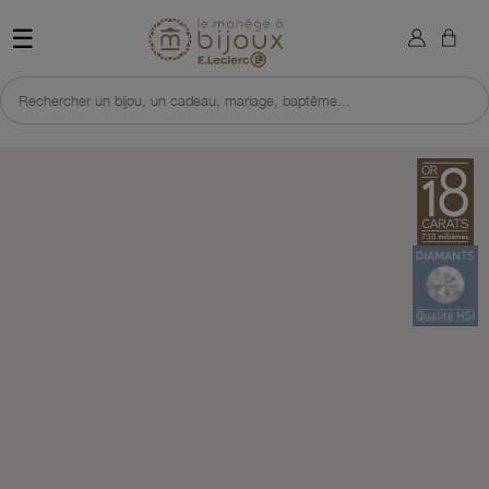
×
Sign in
Retour à l'accueil du site 
☰
You need to be logged in to save products in your wish list.
Rechercher un bijou, un cadeau, mariage, baptême...
Cancel
Sign in