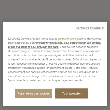
Continuer sans accepter
La société Devinlec, éditeur de ce site, et
ses partenaires
utilise(nt) des cookies
pour s'assurer du bon
fonctionnement du site, pour personnaliser son contenu
et ses publicités et pour analyser son trafic.
Vous pouvez accéder au centre
de paramétrage en utilisant le bouton “paramétrer les cookies” pour exprimer
vos choix sur les cookies. Vous pouvez également utiliser le bouton "tout
accepter" pour autoriser le dépôt de tous les cookies. Enfin, si vous cliquez sur
le lien "continuer sans accepter", nous ne pourrons déposer que des cookies
strictement nécessaires au bon fonctionnement du site. Votre choix (refus ou
consentement des cookies) est enregistré pour ce site pour une durée de 6
mois. Vous pouvez changer d'avis à tout moment en cliquant sur le bouton
"paramétrer les cookies" en bas de chaque page de notre site.
Paramètres des cookies
Tout accepter