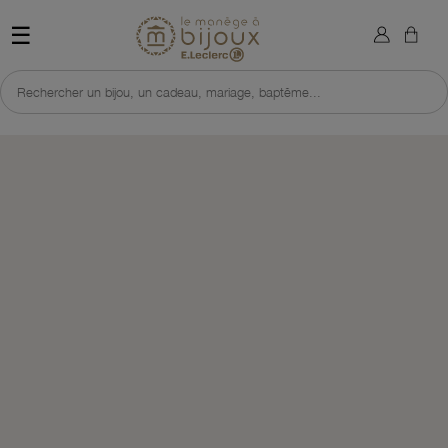
×
Sign in
Retour à l'accueil du site 
☰
You need to be logged in to save products in your wish list.
Rechercher un bijou, un cadeau, mariage, baptême...
Cancel
Sign in