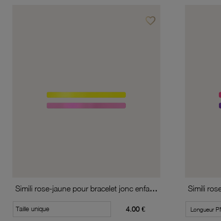
favorite_border
Ajouter à vos favoris
Simili rose-jaune pour bracelet jonc enfant Méli Versa
Taille unique
4.00 €