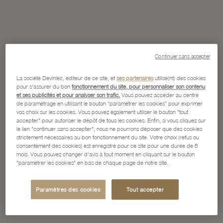
Continuer sans accepter
La société Devinlec, éditeur de ce site, et
ses partenaires
utilise(nt) des cookies
pour s'assurer du bon
fonctionnement du site, pour personnaliser son contenu
et ses publicités et pour analyser son trafic.
Vous pouvez accéder au centre
de paramétrage en utilisant le bouton “paramétrer les cookies” pour exprimer
vos choix sur les cookies. Vous pouvez également utiliser le bouton "tout
accepter" pour autoriser le dépôt de tous les cookies. Enfin, si vous cliquez sur
le lien "continuer sans accepter", nous ne pourrons déposer que des cookies
strictement nécessaires au bon fonctionnement du site. Votre choix (refus ou
consentement des cookies) est enregistré pour ce site pour une durée de 6
mois. Vous pouvez changer d'avis à tout moment en cliquant sur le bouton
"paramétrer les cookies" en bas de chaque page de notre site.
Paramètres des cookies
Tout accepter