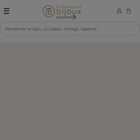
×
Sign in
Retour à l'accueil du site 
☰
You need to be logged in to save products in your wish list.
Rechercher un bijou, un cadeau, mariage, baptême...
Cancel
Sign in