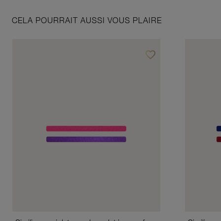
CELA POURRAIT AUSSI VOUS PLAIRE
favorite_border
Ajouter à vos favoris