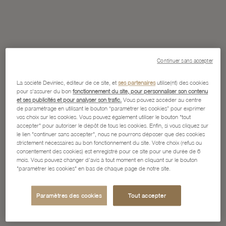
Continuer sans accepter
La société Devinlec, éditeur de ce site, et
ses partenaires
utilise(nt) des cookies
pour s'assurer du bon
fonctionnement du site, pour personnaliser son contenu
et ses publicités et pour analyser son trafic.
Vous pouvez accéder au centre
de paramétrage en utilisant le bouton “paramétrer les cookies” pour exprimer
vos choix sur les cookies. Vous pouvez également utiliser le bouton "tout
accepter" pour autoriser le dépôt de tous les cookies. Enfin, si vous cliquez sur
le lien "continuer sans accepter", nous ne pourrons déposer que des cookies
strictement nécessaires au bon fonctionnement du site. Votre choix (refus ou
consentement des cookies) est enregistré pour ce site pour une durée de 6
mois. Vous pouvez changer d'avis à tout moment en cliquant sur le bouton
"paramétrer les cookies" en bas de chaque page de notre site.
Paramètres des cookies
Tout accepter