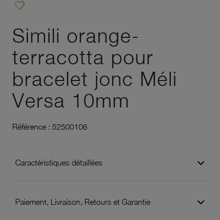
favorite_border
Ajouter à vos favoris
Simili orange-
terracotta pour
bracelet jonc Méli
Versa 10mm
Référence :
52500106
Caractéristiques détaillées
Paiement, Livraison, Retours et Garantie