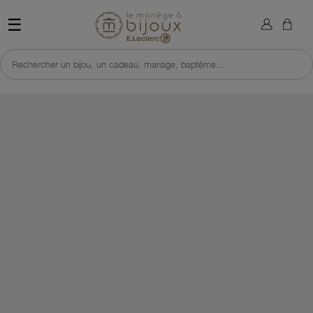
×
Sign in
Retour à l'accueil du site 
☰
You need to be logged in to save products in your wish list.
Rechercher un bijou, un cadeau, mariage, baptême...
Cancel
Sign in