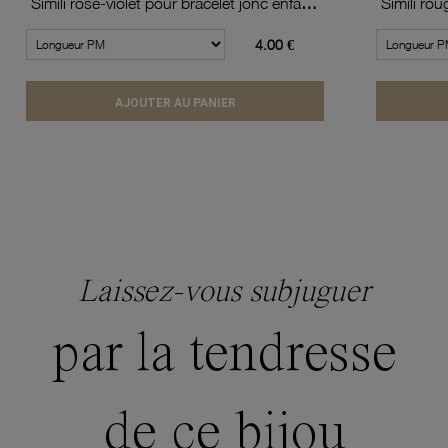
Simili rose-violet pour bracelet jonc enfant Méli Versa, 10mm
4.00 €
AJOUTER AU PANIER
Laissez-vous subjuguer
par la tendresse
de ce bijou