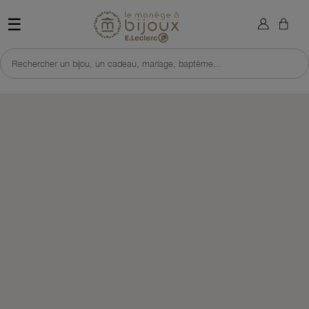
×
Sign in
Retour à l'accueil du site 
☰
You need to be logged in to save products in your wish list.
Rechercher un bijou, un cadeau, mariage, baptême...
Cancel
Sign in