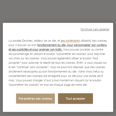
Continuer sans accepter
La société Devinlec, éditeur de ce site, et
ses partenaires
utilise(nt) des cookies
pour s'assurer du bon
fonctionnement du site, pour personnaliser son contenu
et ses publicités et pour analyser son trafic.
Vous pouvez accéder au centre
de paramétrage en utilisant le bouton “paramétrer les cookies” pour exprimer
vos choix sur les cookies. Vous pouvez également utiliser le bouton "tout
accepter" pour autoriser le dépôt de tous les cookies. Enfin, si vous cliquez sur
le lien "continuer sans accepter", nous ne pourrons déposer que des cookies
strictement nécessaires au bon fonctionnement du site. Votre choix (refus ou
consentement des cookies) est enregistré pour ce site pour une durée de 6
mois. Vous pouvez changer d'avis à tout moment en cliquant sur le bouton
"paramétrer les cookies" en bas de chaque page de notre site.
Paramètres des cookies
Tout accepter