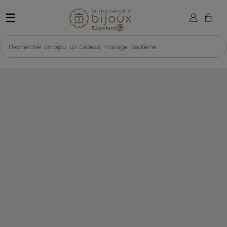
×
Sign in
Retour à l'accueil du site 
☰
You need to be logged in to save products in your wish list.
Rechercher un bijou, un cadeau, mariage, baptême...
Cancel
Sign in