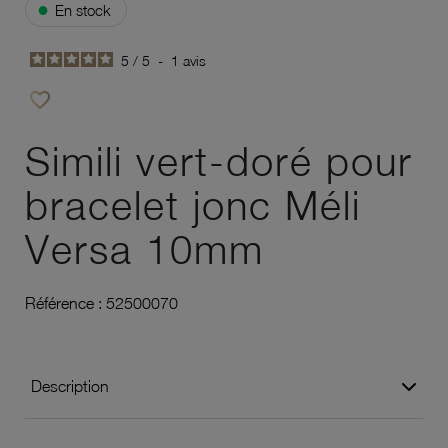
●
En stock
5
/
5
-
1
avis
favorite_border
Ajouter à vos favoris
Simili vert-doré pour
bracelet jonc Méli
Versa 10mm
Référence :
52500070
Description