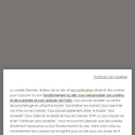
Continuer sans accepter
La société Devinlec, éditeur de ce site, et
ses partenaires
utilise(nt) des cookies
pour s'assurer du bon
fonctionnement du site, pour personnaliser son contenu
et ses publicités et pour analyser son trafic.
Vous pouvez accéder au centre
de paramétrage en utilisant le bouton “paramétrer les cookies” pour exprimer
vos choix sur les cookies. Vous pouvez également utiliser le bouton "tout
accepter" pour autoriser le dépôt de tous les cookies. Enfin, si vous cliquez sur
le lien "continuer sans accepter", nous ne pourrons déposer que des cookies
strictement nécessaires au bon fonctionnement du site. Votre choix (refus ou
consentement des cookies) est enregistré pour ce site pour une durée de 6