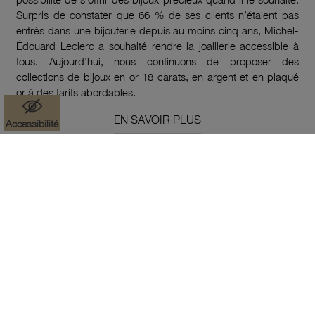
Surpris de constater que 66 % de ses clients n’étaient pas
entrés dans une bijouterie depuis au moins cinq ans, Michel-
Édouard Leclerc a souhaité rendre la joaillerie accessible à
tous. Aujourd'hui, nous continuons de proposer des
collections de bijoux en or 18 carats, en argent et en plaqué
or à des tarifs abordables.
EN SAVOIR PLUS
Accessibilité