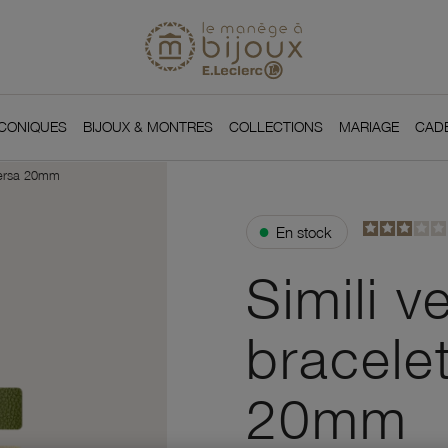
Si
Retour à l'accueil du
You
ICONIQUES
BIJOUX & MONTRES
COLLECTIONS
MARIAGE
CAD
 Versa 20mm
●
En stock
Simili v
bracele
20mm