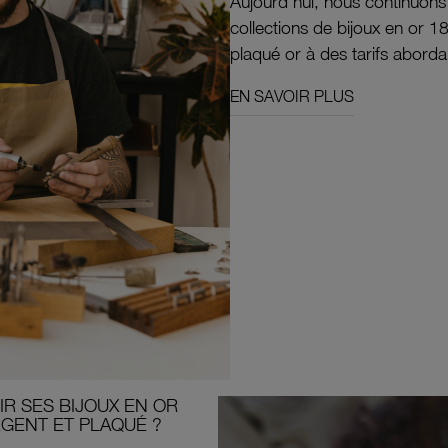
Aujourd'hui, nous continuon
collections de bijoux en or 1
plaqué or à des tarifs aborda
EN SAVOIR PLUS
R SES BIJOUX EN OR
RGENT ET PLAQUÉ ?