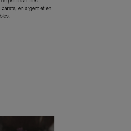
s de proposer des
8 carats, en argent et en
bles.