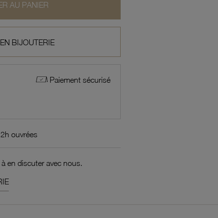
R AU PANIER
 EN BIJOUTERIE
Paiement sécurisé
72h ouvrées
 à en discuter avec nous.
IE