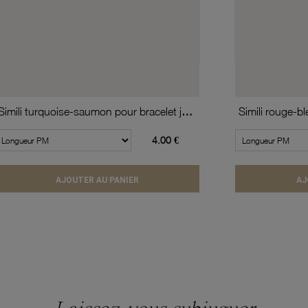
Simili turquoise-saumon pour bracelet jonc enfant Méli Versa, 10mm
4.00 €
AJOUTER AU PANIER
AJ