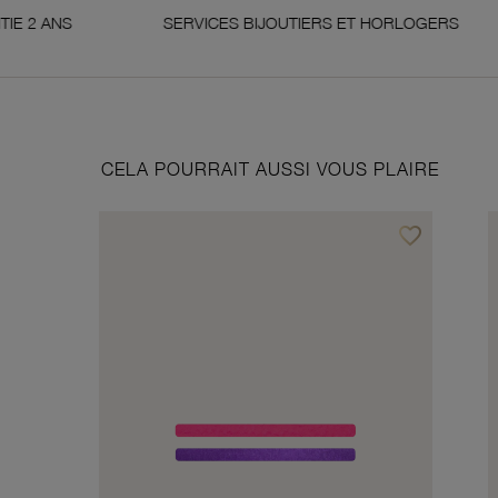
SERVICES BIJOUTIERS ET HORLOGERS
SATI
CELA POURRAIT AUSSI VOUS PLAIRE
favorite_border
Ajouter à vos f