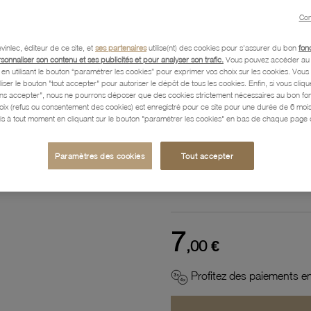
Con
Référence :
52500069
vinlec, éditeur de ce site, et
ses partenaires
utilise(nt) des cookies pour s'assurer du bon
fon
rsonnaliser son contenu et ses publicités et pour analyser son trafic.
Vous pouvez accéder au 
n utilisant le bouton “paramétrer les cookies” pour exprimer vos choix sur les cookies. Vou
Description
liser le bouton "tout accepter" pour autoriser le dépôt de tous les cookies. Enfin, si vous clique
ans accepter", nous ne pourrons déposer que des cookies strictement nécessaires au bon f
hoix (refus ou consentement des cookies) est enregistré pour ce site pour une durée de 6 mo
is à tout moment en cliquant sur le bouton "paramétrer les cookies" en bas de chaque page d
Caractéristiques détaillées
Paramètres des cookies
Tout accepter
Paiement, Livraison, Retours
7
,00 €
Profitez des paiements en