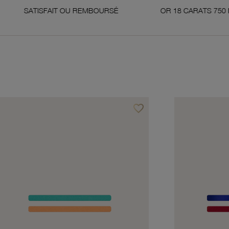
SFAIT OU REMBOURSÉ
OR 18 CARATS 750 MILLIÈMES
favorite_border
avoris
Ajouter à vos favoris