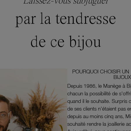
Laissez-vous subjuguer
par la tendresse
de ce bijou
POURQUOI CHOISIR UN 
BIJOUX
Depuis 1986, le Manège à Bi
chacun la possibilité de s'off
quand il le souhaite. Surpri
de ses clients n’étaient pas e
depuis au moins cinq ans, M
souhaité rendre la joaillerie a