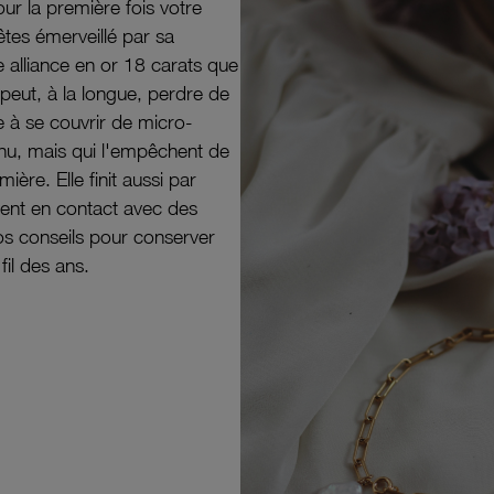
ur la première fois votre
êtes émerveillé par sa
e alliance en or 18 carats que
peut, à la longue, perdre de
e à se couvrir de micro-
il nu, mais qui l'empêchent de
mière. Elle finit aussi par
ouvent en contact avec des
nos conseils pour conserver
 fil des ans.