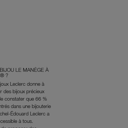
BIJOU LE MANÈGE À
® ?
joux Leclerc donne à
rir des bijoux précieux
s de constater que 66 %
ntrés dans une bijouterie
ichel-Édouard Leclerc a
ccessible à tous.