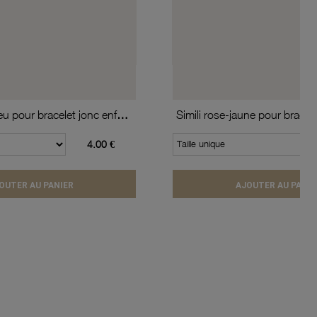
Simili rouge-bleu pour bracelet jonc enfant Méli Versa, 10mm
4.00 €
Taille unique
OUTER AU PANIER
AJOUTER AU PANIE