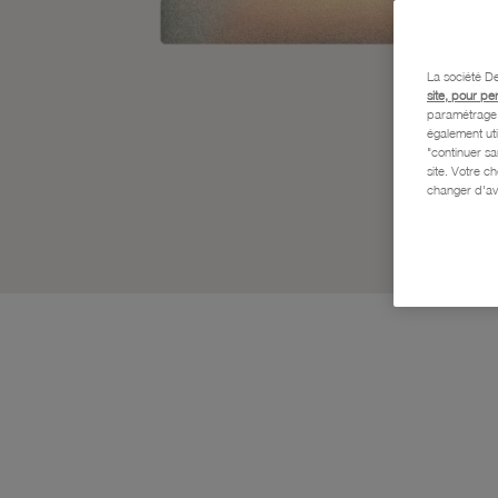
La société De
site, pour pe
paramétrage e
également uti
"continuer s
site. Votre c
changer d'av