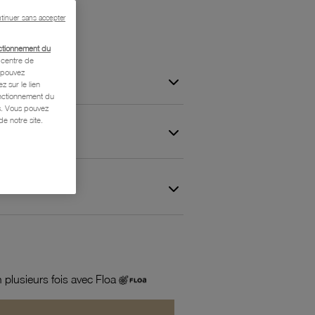
tinuer sans accepter
ctionnement du
centre de
s pouvez
z sur le lien
onctionnement du
is. Vous pouvez
e notre site.
 et Garantie
 plusieurs fois avec Floa