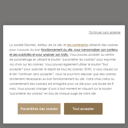
Continuer sans accepter
La société Devinlec, éditeur de ce site, et
ses partenaires
utilise(nt) des cookies
pour s'assurer du bon
fonctionnement du site, pour personnaliser son contenu
et ses publicités et pour analyser son trafic.
Vous pouvez accéder au centre
de paramétrage en utilisant le bouton “paramétrer les cookies” pour exprimer
vos choix sur les cookies. Vous pouvez également utiliser le bouton "tout
accepter" pour autoriser le dépôt de tous les cookies. Enfin, si vous cliquez sur
le lien "continuer sans accepter", nous ne pourrons déposer que des cookies
strictement nécessaires au bon fonctionnement du site. Votre choix (refus ou
consentement des cookies) est enregistré pour ce site pour une durée de 6
mois. Vous pouvez changer d'avis à tout moment en cliquant sur le bouton
"paramétrer les cookies" en bas de chaque page de notre site.
Paramètres des cookies
Tout accepter