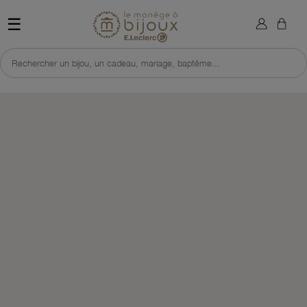
×
Sign in
Retour à l'accueil du site 
☰
You need to be logged in to save products in your wish list.
Rechercher un bijou, un cadeau, mariage, baptême...
Cancel
Sign in