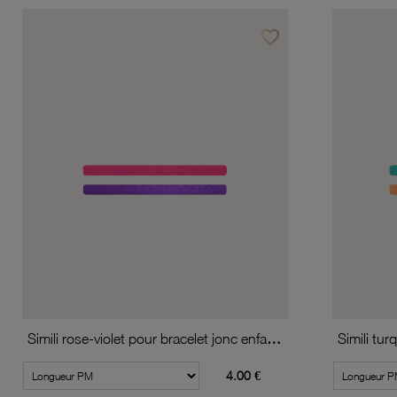
favorite_border
Ajouter à vos favoris
Simili rose-violet pour bracelet jonc enfant Méli Versa, 10mm
4.00 €