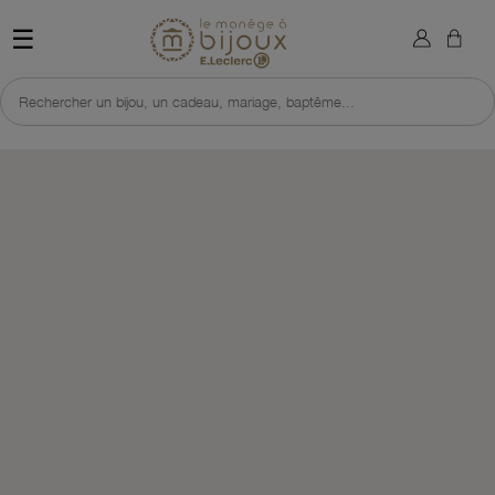
×
Sign in
Retour à l'accueil du site 
☰
You need to be logged in to save products in your wish list.
Rechercher un bijou, un cadeau, mariage, baptême...
Cancel
Sign in