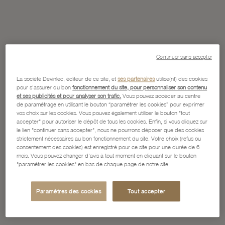
Continuer sans accepter
La société Devinlec, éditeur de ce site, et
ses partenaires
utilise(nt) des cookies
pour s'assurer du bon
fonctionnement du site, pour personnaliser son contenu
et ses publicités et pour analyser son trafic.
Vous pouvez accéder au centre
de paramétrage en utilisant le bouton “paramétrer les cookies” pour exprimer
vos choix sur les cookies. Vous pouvez également utiliser le bouton "tout
accepter" pour autoriser le dépôt de tous les cookies. Enfin, si vous cliquez sur
le lien "continuer sans accepter", nous ne pourrons déposer que des cookies
strictement nécessaires au bon fonctionnement du site. Votre choix (refus ou
consentement des cookies) est enregistré pour ce site pour une durée de 6
mois. Vous pouvez changer d'avis à tout moment en cliquant sur le bouton
"paramétrer les cookies" en bas de chaque page de notre site.
Paramètres des cookies
Tout accepter