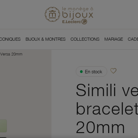
Si
Retour à l'accueil du
You
ICONIQUES
BIJOUX & MONTRES
COLLECTIONS
MARIAGE
CAD
éli Versa 20mm
favorite_border
●
En stock
Ajouter à vos f
Simili v
bracele
20mm