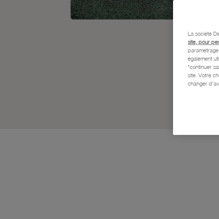
La société De
site, pour pe
paramétrage e
également uti
"continuer s
site. Votre c
changer d'av