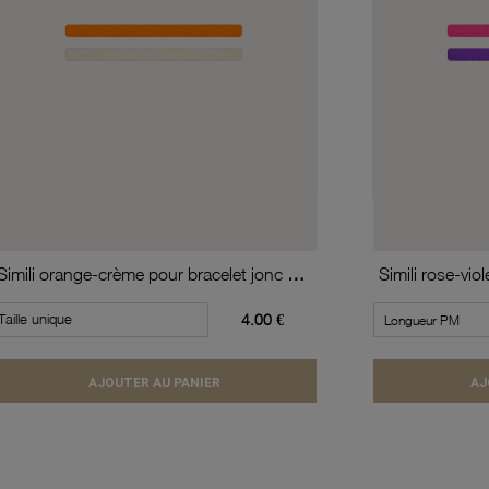
Simili orange-crème pour bracelet jonc enfant Méli Versa, 10mm
Taille unique
4.00 €
AJOUTER AU PANIER
AJ