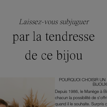
Laissez-vous subjuguer
par la tendresse
de ce bijou
POURQUOI CHOISIR UN 
BIJOUX
Depuis 1986, le Manège à Bi
chacun la possibilité de s'off
quand il le souhaite. Surpri