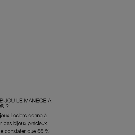
BIJOU LE MANÈGE À
® ?
joux Leclerc donne à
rir des bijoux précieux
s de constater que 66 %