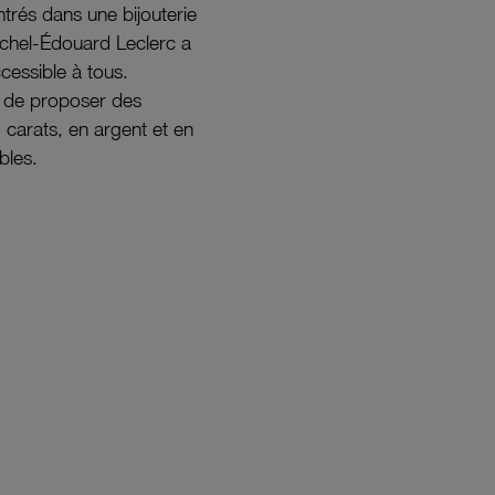
ntrés dans une bijouterie
ichel-Édouard Leclerc a
ccessible à tous.
s de proposer des
8 carats, en argent et en
bles.