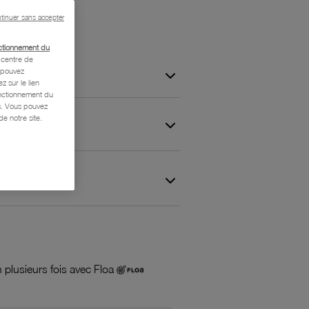
tinuer sans accepter
ctionnement du
centre de
s pouvez
z sur le lien
onctionnement du
is. Vous pouvez
e notre site.
 et Garantie
 plusieurs fois avec Floa