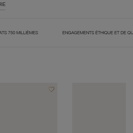
IE
IÈMES
ENGAGEMENTS ÉTHIQUE ET DE QUALITÉ
favorite_border
Ajouter à vos favoris