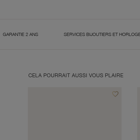
 ANS
SERVICES BIJOUTIERS ET HORLOGERS
CELA POURRAIT AUSSI VOUS PLAIRE
favorite_border
Ajouter à vos f