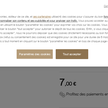
Référence :
52500075
Con
vinlec, éditeur de ce site, et
ses partenaires
utilise(nt) des cookies pour s'assurer du bon
fon
rsonnaliser son contenu et ses publicités et pour analyser son trafic.
Vous pouvez accéder au 
n utilisant le bouton “paramétrer les cookies” pour exprimer vos choix sur les cookies. Vou
Description
liser le bouton "tout accepter" pour autoriser le dépôt de tous les cookies. Enfin, si vous clique
ans accepter", nous ne pourrons déposer que des cookies strictement nécessaires au bon f
hoix (refus ou consentement des cookies) est enregistré pour ce site pour une durée de 6 mo
is à tout moment en cliquant sur le bouton "paramétrer les cookies" en bas de chaque page d
Caractéristiques détaillées
Paramètres des cookies
Tout accepter
Paiement, Livraison, Retours
7
,00 €
Profitez des paiements en