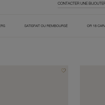
CONTACTER UNE BIJOUTER
SATISFAIT OU REMBOURSÉ
OR 18 CARATS 750 MILL
favorite_border
avoris
Ajouter à vos favoris