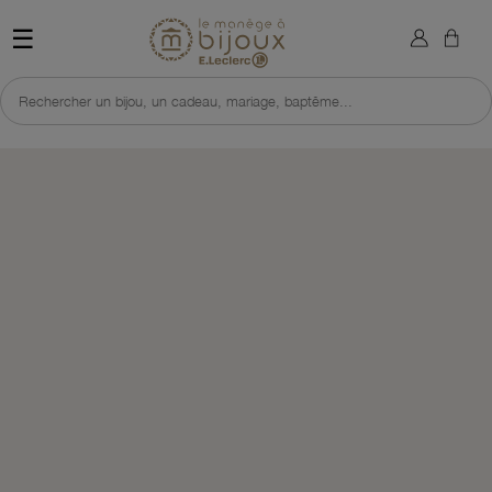
×
Sign in
Retour à l'accueil du site 
☰
You need to be logged in to save products in your wish list.
Rechercher un bijou, un cadeau, mariage, baptême...
Cancel
Sign in