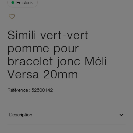
●
En stock
favorite_border
Ajouter à vos favoris
Simili vert-vert
pomme pour
bracelet jonc Méli
Versa 20mm
Référence :
52500142
Description