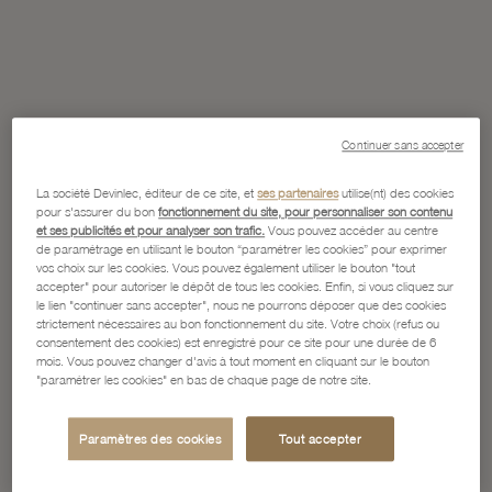
Continuer sans accepter
La société Devinlec, éditeur de ce site, et
ses partenaires
utilise(nt) des cookies
pour s'assurer du bon
fonctionnement du site, pour personnaliser son contenu
et ses publicités et pour analyser son trafic.
Vous pouvez accéder au centre
de paramétrage en utilisant le bouton “paramétrer les cookies” pour exprimer
vos choix sur les cookies. Vous pouvez également utiliser le bouton "tout
accepter" pour autoriser le dépôt de tous les cookies. Enfin, si vous cliquez sur
le lien "continuer sans accepter", nous ne pourrons déposer que des cookies
strictement nécessaires au bon fonctionnement du site. Votre choix (refus ou
consentement des cookies) est enregistré pour ce site pour une durée de 6
mois. Vous pouvez changer d'avis à tout moment en cliquant sur le bouton
"paramétrer les cookies" en bas de chaque page de notre site.
Paramètres des cookies
Tout accepter