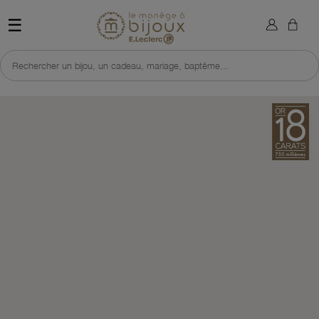
×
Sign in
Retour à l'accueil du site 
☰
You need to be logged in to save products in your wish list.
Rechercher un bijou, un cadeau, mariage, baptême...
Cancel
Sign in