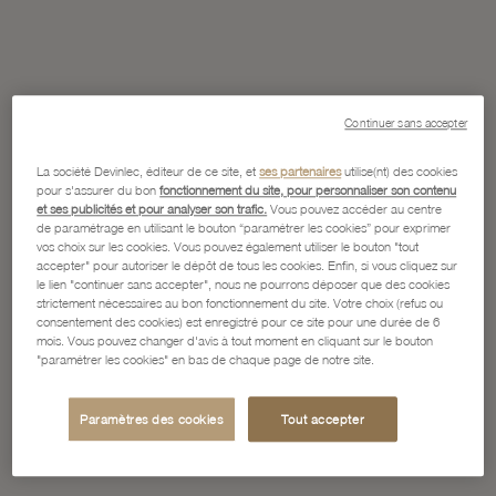
Continuer sans accepter
La société Devinlec, éditeur de ce site, et
ses partenaires
utilise(nt) des cookies
pour s'assurer du bon
fonctionnement du site, pour personnaliser son contenu
et ses publicités et pour analyser son trafic.
Vous pouvez accéder au centre
de paramétrage en utilisant le bouton “paramétrer les cookies” pour exprimer
vos choix sur les cookies. Vous pouvez également utiliser le bouton "tout
accepter" pour autoriser le dépôt de tous les cookies. Enfin, si vous cliquez sur
le lien "continuer sans accepter", nous ne pourrons déposer que des cookies
strictement nécessaires au bon fonctionnement du site. Votre choix (refus ou
consentement des cookies) est enregistré pour ce site pour une durée de 6
mois. Vous pouvez changer d'avis à tout moment en cliquant sur le bouton
"paramétrer les cookies" en bas de chaque page de notre site.
Paramètres des cookies
Tout accepter