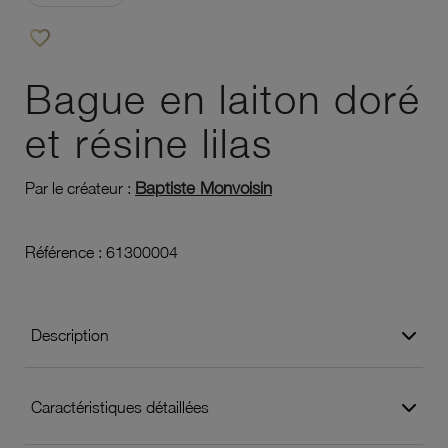
favorite_border
Ajouter à vos favoris
Bague en laiton doré
et résine lilas
Baptiste Monvoisin
Par le créateur :
Référence :
61300004
Description
Caractéristiques détaillées