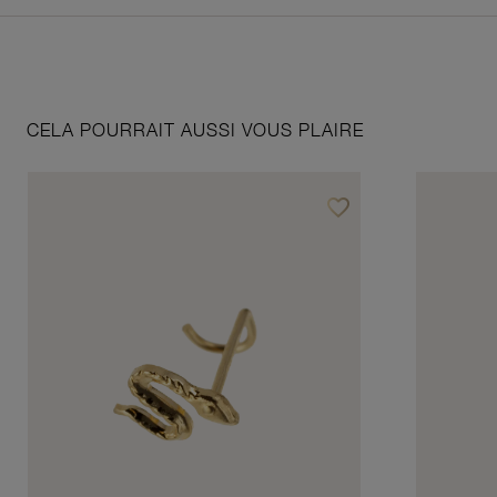
CELA POURRAIT AUSSI VOUS PLAIRE
favorite_border
Ajouter à vos favoris