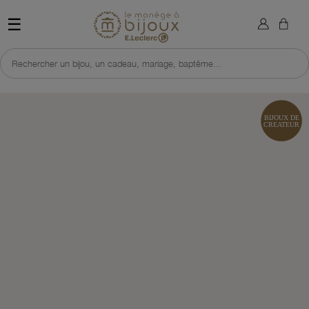
×
Sign in
Retour à l'accueil du site 
☰
You need to be logged in to save products in your wish list.
Rechercher un bijou, un cadeau, mariage, baptême...
Cancel
Sign in