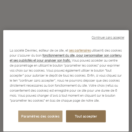
Continuer sans accepter
La société Devinlec, éditeur de ce site, et
ses partenaires
utilise(nt) des cookies
pour s'assurer du bon
fonctionnement du site, pour personnaliser son contenu
et ses publicités et pour analyser son trafic.
Vous pouvez accéder au centre
de paramétrage en utilisant le bouton “paramétrer les cookies” pour exprimer
vos choix sur les cookies. Vous pouvez également utiliser le bouton "tout
accepter" pour autoriser le dépôt de tous les cookies. Enfin, si vous cliquez sur
le lien "continuer sans accepter", nous ne pourrons déposer que des cookies
strictement nécessaires au bon fonctionnement du site. Votre choix (refus ou
consentement des cookies) est enregistré pour ce site pour une durée de 6
mois. Vous pouvez changer d'avis à tout moment en cliquant sur le bouton
"paramétrer les cookies" en bas de chaque page de notre site.
Paramètres des cookies
Tout accepter