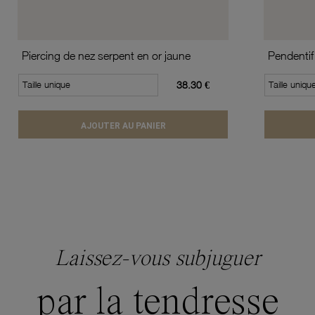
Piercing de nez serpent en or jaune
Pendentif 
Taille unique
38.30 €
Taille uniqu
AJOUTER AU PANIER
Laissez-vous subjuguer
par la tendresse