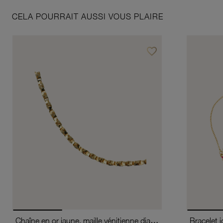
CELA POURRAIT AUSSI VOUS PLAIRE
favorite_border
Ajouter à vos favoris
Chaîne en or jaune, maille vénitienne diamantée et torsadée
Bracelet i