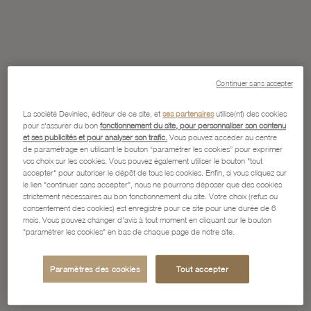
Continuer sans accepter
La société Devinlec, éditeur de ce site, et
ses partenaires
utilise(nt) des cookies
pour s'assurer du bon
fonctionnement du site, pour personnaliser son contenu
et ses publicités et pour analyser son trafic.
Vous pouvez accéder au centre
de paramétrage en utilisant le bouton “paramétrer les cookies” pour exprimer
vos choix sur les cookies. Vous pouvez également utiliser le bouton "tout
accepter" pour autoriser le dépôt de tous les cookies. Enfin, si vous cliquez sur
le lien "continuer sans accepter", nous ne pourrons déposer que des cookies
strictement nécessaires au bon fonctionnement du site. Votre choix (refus ou
consentement des cookies) est enregistré pour ce site pour une durée de 6
mois. Vous pouvez changer d'avis à tout moment en cliquant sur le bouton
"paramétrer les cookies" en bas de chaque page de notre site.
Paramètres des cookies
Tout accepter