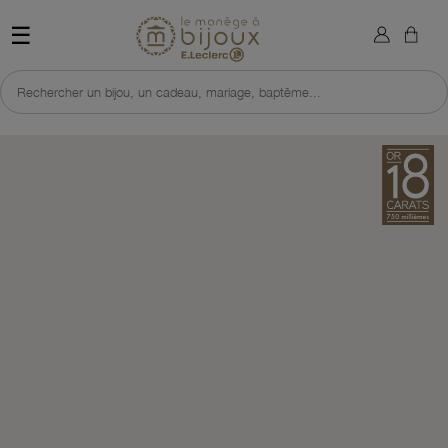
×
Sign in
Retour à l'accueil du site 
☰
You need to be logged in to save products in your wish list.
Rechercher un bijou, un cadeau, mariage, baptême...
Cancel
Sign in