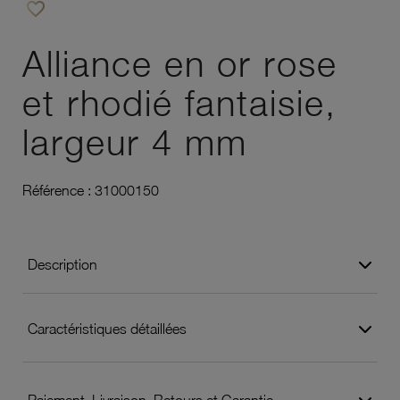
favorite_border
Ajouter à vos favoris
Alliance en or rose
et rhodié fantaisie,
largeur 4 mm
Référence :
31000150
Description
Caractéristiques détaillées
Paiement, Livraison, Retours et Garantie