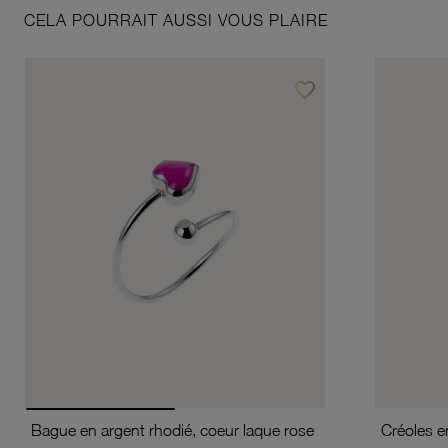
CELA POURRAIT AUSSI VOUS PLAIRE
favorite_border
Ajouter à vos favoris
Bague en argent rhodié, coeur laque rose