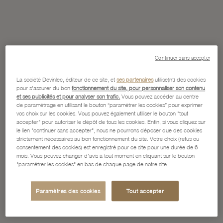
Continuer sans accepter
La société Devinlec, éditeur de ce site, et
ses partenaires
utilise(nt) des cookies
pour s'assurer du bon
fonctionnement du site, pour personnaliser son contenu
et ses publicités et pour analyser son trafic.
Vous pouvez accéder au centre
de paramétrage en utilisant le bouton “paramétrer les cookies” pour exprimer
vos choix sur les cookies. Vous pouvez également utiliser le bouton "tout
accepter" pour autoriser le dépôt de tous les cookies. Enfin, si vous cliquez sur
le lien "continuer sans accepter", nous ne pourrons déposer que des cookies
strictement nécessaires au bon fonctionnement du site. Votre choix (refus ou
consentement des cookies) est enregistré pour ce site pour une durée de 6
mois. Vous pouvez changer d'avis à tout moment en cliquant sur le bouton
"paramétrer les cookies" en bas de chaque page de notre site.
Paramètres des cookies
Tout accepter