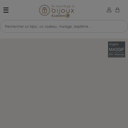
×
Sign in
Retour à l'accueil du site 
☰
You need to be logged in to save products in your wish list.
Rechercher un bijou, un cadeau, mariage, baptême...
Cancel
Sign in