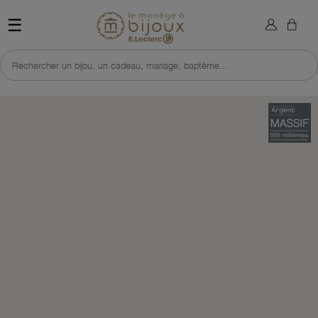
×
Sign in
Retour à l'accueil du site 
☰
You need to be logged in to save products in your wish list.
Rechercher un bijou, un cadeau, mariage, baptême...
Cancel
Sign in