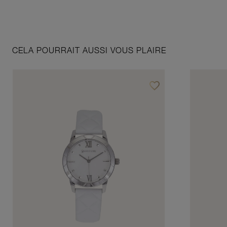
CELA POURRAIT AUSSI VOUS PLAIRE
favorite_border
Ajouter à vos favoris