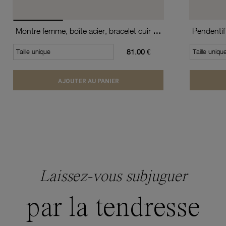
Montre femme, boîte acier, bracelet cuir de vache et verre minéral
Pendentif
Taille unique
81.00 €
Taille uniqu
AJOUTER AU PANIER
Laissez-vous subjuguer
par la tendresse