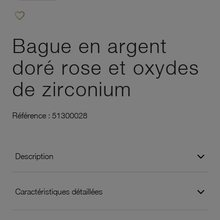
favorite_border
Ajouter à vos favoris
Bague en argent
doré rose et oxydes
de zirconium
Référence :
51300028
Description
Caractéristiques détaillées