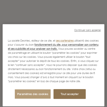
Continuer sans accepter
La société Devinlec, éditeur de ce site, et
ses partenaires
utilise(nt) des cookies
pour s'assurer du bon
fonctionnement du site, pour personnaliser son contenu
et ses publicités et pour analyser son trafic.
Vous pouvez accéder au centre
de paramétrage en utilisant le bouton “paramétrer les cookies” pour exprimer
vos choix sur les cookies. Vous pouvez également utiliser le bouton "tout
accepter" pour autoriser le dépôt de tous les cookies. Enfin, si vous cliquez sur
le lien "continuer sans accepter", nous ne pourrons déposer que des cookies
strictement nécessaires au bon fonctionnement du site. Votre choix (refus ou
consentement des cookies) est enregistré pour ce site pour une durée de 6
mois. Vous pouvez changer d'avis à tout moment en cliquant sur le bouton
"paramétrer les cookies" en bas de chaque page de notre site.
Paramètres des cookies
Tout accepter