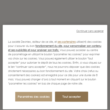
Continuer sans accepter
La société Devinlec, éditeur de ce site, et
ses partenaires
utilise(nt) des cookies
pour s'assurer du bon
fonctionnement du site, pour personnaliser son contenu
et ses publicités et pour analyser son trafic.
Vous pouvez accéder au centre
de paramétrage en utilisant le bouton “paramétrer les cookies” pour exprimer
vos choix sur les cookies. Vous pouvez également utiliser le bouton "tout
accepter" pour autoriser le dépôt de tous les cookies. Enfin, si vous cliquez sur
le lien "continuer sans accepter", nous ne pourrons déposer que des cookies
strictement nécessaires au bon fonctionnement du site. Votre choix (refus ou
consentement des cookies) est enregistré pour ce site pour une durée de 6
mois. Vous pouvez changer d'avis à tout moment en cliquant sur le bouton
"paramétrer les cookies" en bas de chaque page de notre site.
Paramètres des cookies
Tout accepter