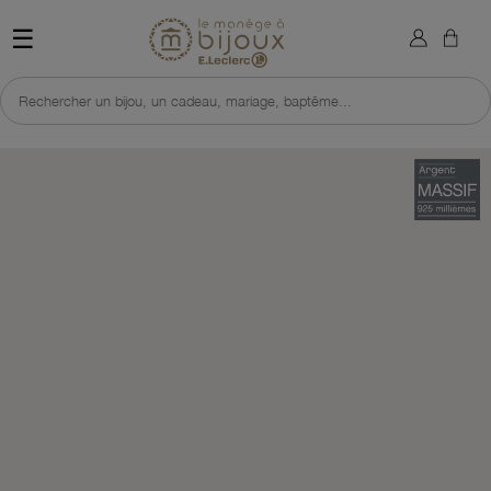
×
Sign in
Retour à l'accueil du site 
☰
You need to be logged in to save products in your wish list.
Rechercher un bijou, un cadeau, mariage, baptême...
Cancel
Sign in