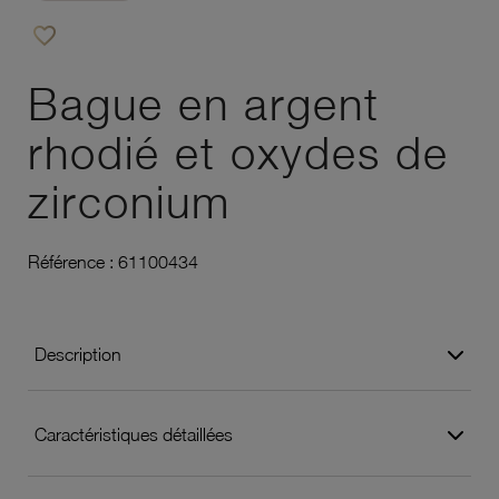
favorite_border
Ajouter à vos favoris
Bague en argent
rhodié et oxydes de
zirconium
Référence :
61100434
Description
Caractéristiques détaillées