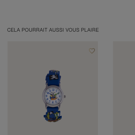
CELA POURRAIT AUSSI VOUS PLAIRE
favorite_border
Ajouter à vos favoris