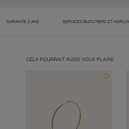
 2 ANS
SERVICES BIJOUTIERS ET HORLOGERS
CELA POURRAIT AUSSI VOUS PLAIRE
favorite_border
Ajouter à vos f