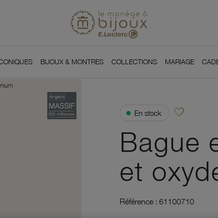
Si
Retour à l'accueil du
You
ICONIQUES
BIJOUX & MONTRES
COLLECTIONS
MARIAGE
CAD
onium
favorite_border
●
En stock
Ajouter à vos f
Bague e
et oxyd
Référence :
61100710