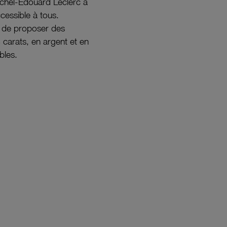
ichel-Édouard Leclerc a
ccessible à tous.
s de proposer des
8 carats, en argent et en
bles.