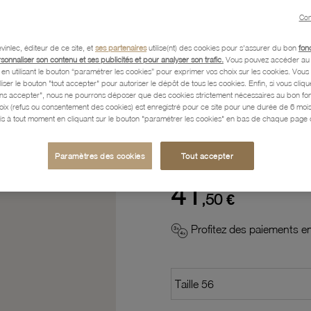
Con
Description
vinlec, éditeur de ce site, et
ses partenaires
utilise(nt) des cookies pour s'assurer du bon
fon
rsonnaliser son contenu et ses publicités et pour analyser son trafic.
Vous pouvez accéder au 
n utilisant le bouton “paramétrer les cookies” pour exprimer vos choix sur les cookies. Vou
Caractéristiques détaillées
liser le bouton "tout accepter" pour autoriser le dépôt de tous les cookies. Enfin, si vous clique
ans accepter", nous ne pourrons déposer que des cookies strictement nécessaires au bon f
hoix (refus ou consentement des cookies) est enregistré pour ce site pour une durée de 6 mo
is à tout moment en cliquant sur le bouton "paramétrer les cookies" en bas de chaque page d
Paiement, Livraison, Retours
Paramètres des cookies
Tout accepter
41
,50 €
Profitez des paiements en