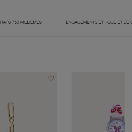
LLIÈMES
ENGAGEMENTS ÉTHIQUE ET DE QUALITÉ
favorite_border
Ajouter à vos favoris