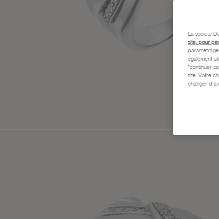
La société De
site, pour pe
paramétrage e
également uti
"continuer s
site. Votre c
changer d'av