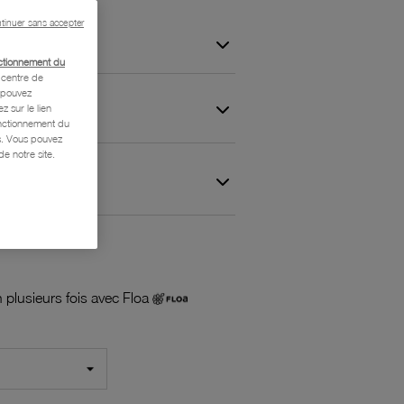
tinuer sans accepter
ctionnement du
centre de
s pouvez
z sur le lien
onctionnement du
is. Vous pouvez
e notre site.
 et Garantie
 plusieurs fois avec Floa