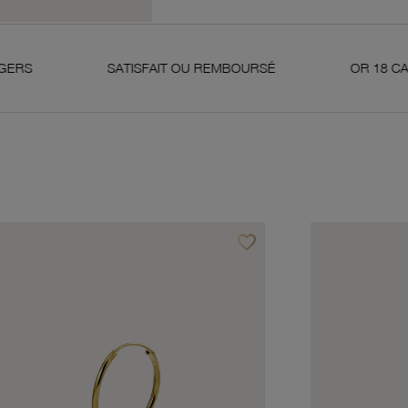
SATISFAIT OU REMBOURSÉ
OR 18 CARATS 750 MI
favorite_border
avoris
Ajouter à vos favoris