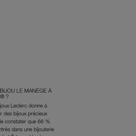
BIJOU LE MANÈGE À
® ?
joux Leclerc donne à
rir des bijoux précieux
s de constater que 66 %
ntrés dans une bijouterie