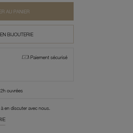
R AU PANIER
 EN BIJOUTERIE
Paiement sécurisé
72h ouvrées
 à en discuter avec nous.
IE