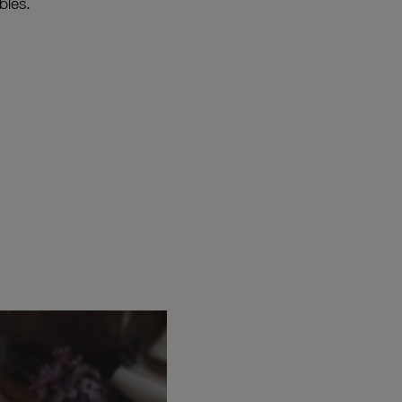
bles.