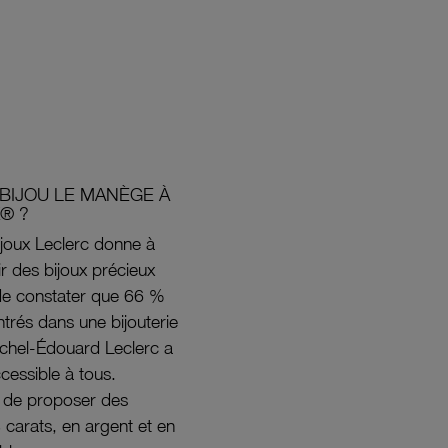
BIJOU LE MANÈGE À
® ?
joux Leclerc donne à
rir des bijoux précieux
s de constater que 66 %
ntrés dans une bijouterie
ichel-Édouard Leclerc a
ccessible à tous.
s de proposer des
8 carats, en argent et en