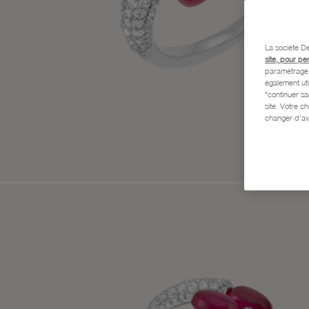
La société De
site, pour pe
paramétrage e
également uti
"continuer s
site. Votre c
changer d'av