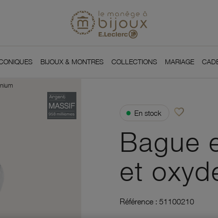
Si
Retour à l'accueil du
You
ICONIQUES
BIJOUX & MONTRES
COLLECTIONS
MARIAGE
CAD
onium
favorite_border
●
En stock
Ajouter à vos f
Bague e
et oxyd
Référence :
51100210