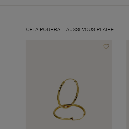
CELA POURRAIT AUSSI VOUS PLAIRE
favorite_border
Ajouter à vos f