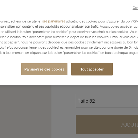
Con
Caractéristiques détaillées
vinlec, éditeur de ce site, et
ses partenaires
utilise(nt) des cookies pour s'assurer du bon
fon
rsonnaliser son contenu et ses publicités et pour analyser son trafic.
Vous pouvez accéder au 
n utilisant le bouton “paramétrer les cookies” pour exprimer vos choix sur les cookies. Vou
Paiement, Livraison, Retours
liser le bouton "tout accepter" pour autoriser le dépôt de tous les cookies. Enfin, si vous clique
ans accepter", nous ne pourrons déposer que des cookies strictement nécessaires au bon f
hoix (refus ou consentement des cookies) est enregistré pour ce site pour une durée de 6 mo
is à tout moment en cliquant sur le bouton "paramétrer les cookies" en bas de chaque page d
40
,60 €
Paramètres des cookies
Tout accepter
Profitez des paiements en
AJOUTE