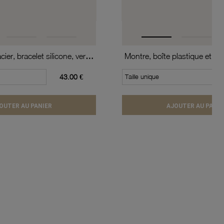
Montre, boîte acier, bracelet silicone, verre minéral, kids
43.00 €
Taille unique
OUTER AU PANIER
AJOUTER AU PANIE