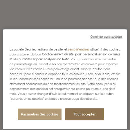
Continuer sans accepter
La société Devinlec, éditeur de ce site, et
ses partenaires
utilise(nt) des cookies
pour s'assurer du bon
fonctionnement du site, pour personnaliser son contenu
et ses publicités et pour analyser son trafic.
Vous pouvez accéder au centre
de paramétrage en utilisant le bouton “paramétrer les cookies” pour exprimer
vos choix sur les cookies. Vous pouvez également utiliser le bouton "tout
accepter" pour autoriser le dépôt de tous les cookies. Enfin, si vous cliquez sur
le lien "continuer sans accepter", nous ne pourrons déposer que des cookies
strictement nécessaires au bon fonctionnement du site. Votre choix (refus ou
consentement des cookies) est enregistré pour ce site pour une durée de 6
mois. Vous pouvez changer d'avis à tout moment en cliquant sur le bouton
"paramétrer les cookies" en bas de chaque page de notre site.
Paramètres des cookies
Tout accepter