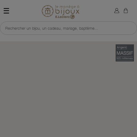
×
Sign in
Retour à l'accueil du site 
☰
You need to be logged in to save products in your wish list.
Rechercher un bijou, un cadeau, mariage, baptême...
Cancel
Sign in