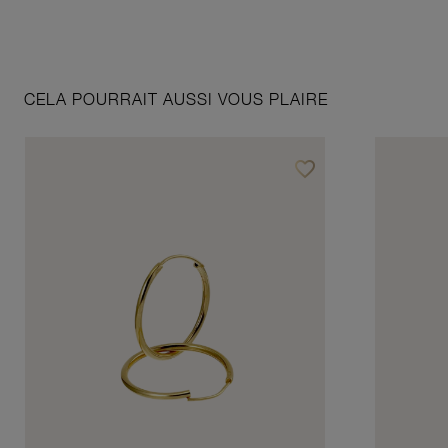
CELA POURRAIT AUSSI VOUS PLAIRE
favorite_border
Ajouter à vos favoris