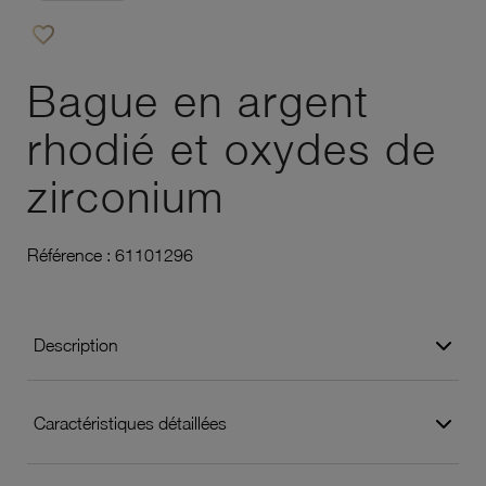
favorite_border
Ajouter à vos favoris
Bague en argent
rhodié et oxydes de
zirconium
Référence :
61101296
Description
Caractéristiques détaillées