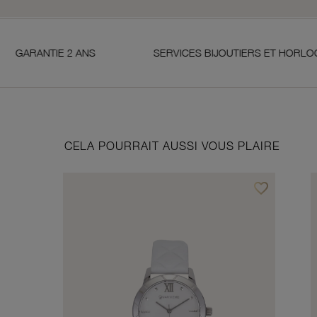
NS
SERVICES BIJOUTIERS ET HORLOGERS
S
CELA POURRAIT AUSSI VOUS PLAIRE
favorite_border
Ajouter à vos f