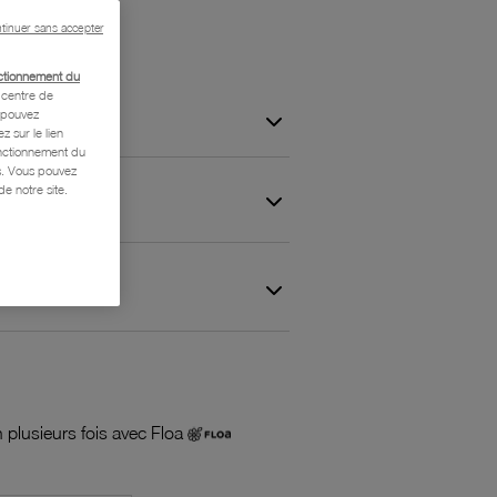
tinuer sans accepter
ctionnement du
centre de
s pouvez
z sur le lien
onctionnement du
is. Vous pouvez
e notre site.
 et Garantie
 plusieurs fois avec Floa