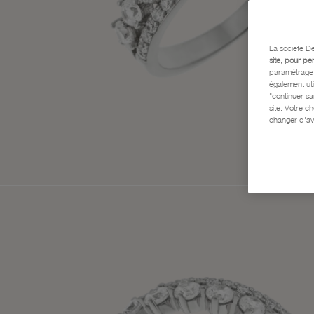
La société De
site, pour pe
paramétrage e
également uti
"continuer s
site. Votre c
changer d'av