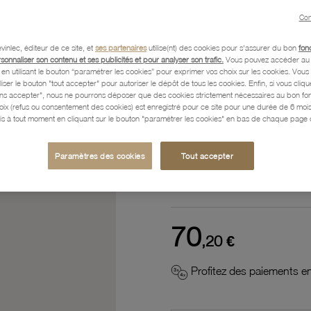
Référence :
51100167
Con
vinlec, éditeur de ce site, et
ses partenaires
utilise(nt) des cookies pour s'assurer du bon
fon
rsonnaliser son contenu et ses publicités et pour analyser son trafic.
Vous pouvez accéder au 
n utilisant le bouton “paramétrer les cookies” pour exprimer vos choix sur les cookies. Vou
Description
liser le bouton "tout accepter" pour autoriser le dépôt de tous les cookies. Enfin, si vous clique
ans accepter", nous ne pourrons déposer que des cookies strictement nécessaires au bon f
hoix (refus ou consentement des cookies) est enregistré pour ce site pour une durée de 6 mo
is à tout moment en cliquant sur le bouton "paramétrer les cookies" en bas de chaque page d
Caractéristiques détaillées
Paramètres des cookies
Tout accepter
Paiement, Livraison, Retours
70
,20 €
Profitez des paiements en