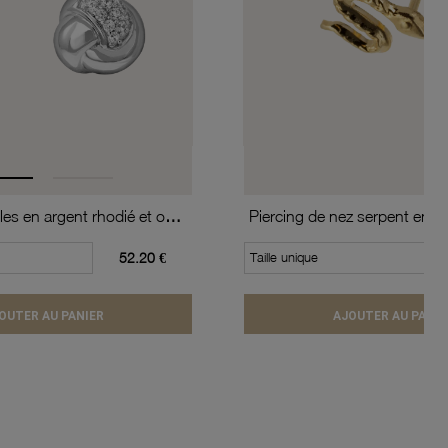
Boucles d'oreilles en argent rhodié et oxydes de zirconium
Piercing de nez serpent en or
52.20 €
Taille unique
OUTER AU PANIER
AJOUTER AU PANIE