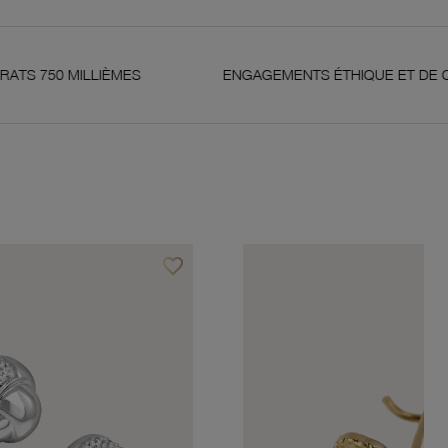
ES
ENGAGEMENTS ÉTHIQUE ET DE QUALITÉ
favorite_border
Ajouter à vos favoris