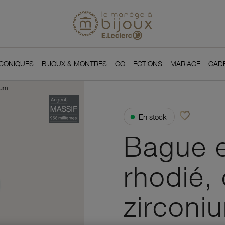
Si
Retour à l'accueil du
You
ICONIQUES
BIJOUX & MONTRES
COLLECTIONS
MARIAGE
CAD
ium
favorite_border
●
En stock
Ajouter à vos f
Bague e
rhodié,
zirconi