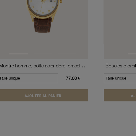
Montre homme, boîte acier doré, bracelet cuir de vache et verre minéral
Taille unique
77.00 €
Taille unique
AJOUTER AU PANIER
AJ