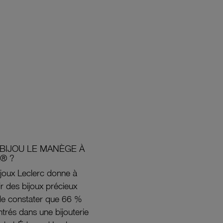
BIJOU LE MANÈGE À
® ?
joux Leclerc donne à
rir des bijoux précieux
s de constater que 66 %
ntrés dans une bijouterie