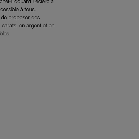
ichel-Édouard Leclerc a
ccessible à tous.
s de proposer des
8 carats, en argent et en
bles.