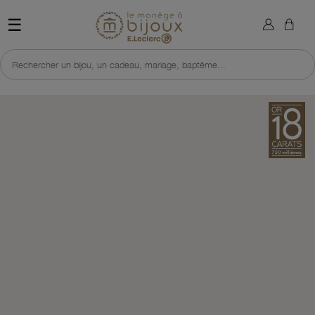
×
Sign in
Retour à l'accueil du site 
☰
You need to be logged in to save products in your wish list.
Rechercher un bijou, un cadeau, mariage, baptême...
Cancel
Sign in