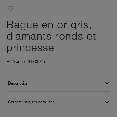
favorite_border
Ajouter à vos favoris
Bague en or gris,
diamants ronds et
princesse
Référence :
31300715
Description
Caractéristiques détaillées