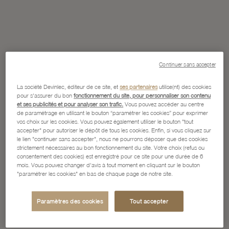
Continuer sans accepter
La société Devinlec, éditeur de ce site, et
ses partenaires
utilise(nt) des cookies
pour s'assurer du bon
fonctionnement du site, pour personnaliser son contenu
et ses publicités et pour analyser son trafic.
Vous pouvez accéder au centre
de paramétrage en utilisant le bouton “paramétrer les cookies” pour exprimer
vos choix sur les cookies. Vous pouvez également utiliser le bouton "tout
accepter" pour autoriser le dépôt de tous les cookies. Enfin, si vous cliquez sur
le lien "continuer sans accepter", nous ne pourrons déposer que des cookies
strictement nécessaires au bon fonctionnement du site. Votre choix (refus ou
consentement des cookies) est enregistré pour ce site pour une durée de 6
mois. Vous pouvez changer d'avis à tout moment en cliquant sur le bouton
"paramétrer les cookies" en bas de chaque page de notre site.
Paramètres des cookies
Tout accepter