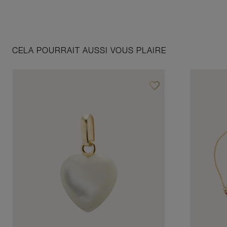
CELA POURRAIT AUSSI VOUS PLAIRE
favorite_border
Ajouter à vos favoris