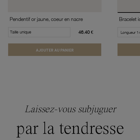
Pendentif or jaune, coeur en nacre
Bracelet i
Taille unique
46.40 €
AJOUTER AU PANIER
Laissez-vous subjuguer
par la tendresse