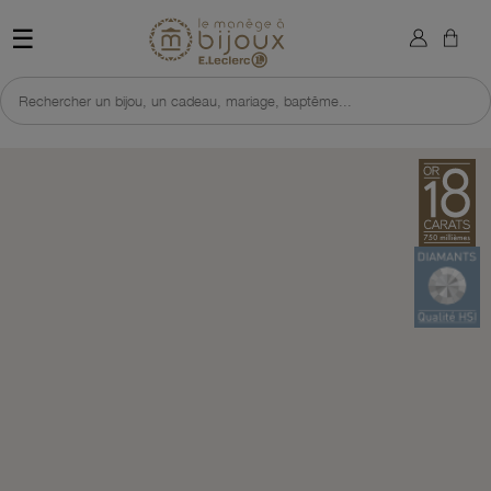
×
Sign in
Retour à l'accueil du site 
☰
You need to be logged in to save products in your wish list.
Rechercher un bijou, un cadeau, mariage, baptême...
Cancel
Sign in