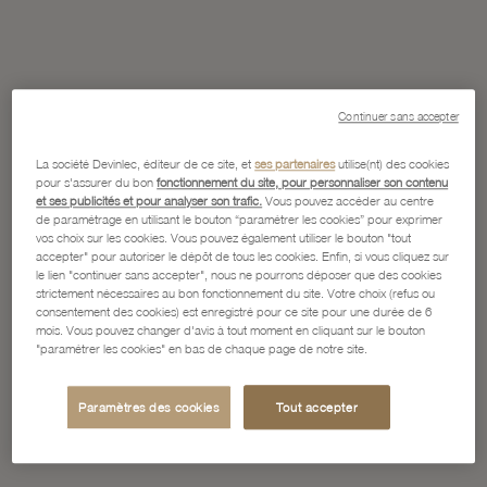
Continuer sans accepter
La société Devinlec, éditeur de ce site, et
ses partenaires
utilise(nt) des cookies
pour s'assurer du bon
fonctionnement du site, pour personnaliser son contenu
et ses publicités et pour analyser son trafic.
Vous pouvez accéder au centre
de paramétrage en utilisant le bouton “paramétrer les cookies” pour exprimer
vos choix sur les cookies. Vous pouvez également utiliser le bouton "tout
accepter" pour autoriser le dépôt de tous les cookies. Enfin, si vous cliquez sur
le lien "continuer sans accepter", nous ne pourrons déposer que des cookies
strictement nécessaires au bon fonctionnement du site. Votre choix (refus ou
consentement des cookies) est enregistré pour ce site pour une durée de 6
mois. Vous pouvez changer d'avis à tout moment en cliquant sur le bouton
"paramétrer les cookies" en bas de chaque page de notre site.
Paramètres des cookies
Tout accepter