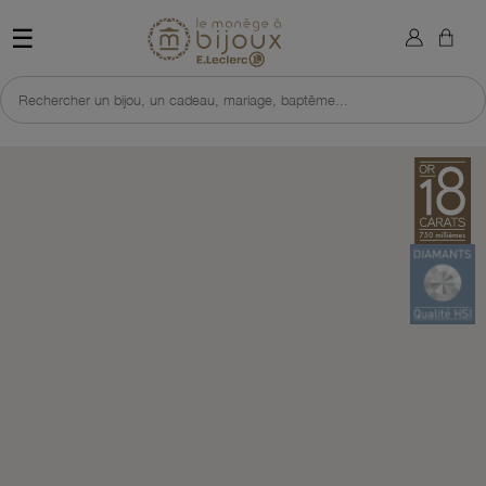
×
Sign in
Retour à l'accueil du site 
☰
You need to be logged in to save products in your wish list.
Rechercher un bijou, un cadeau, mariage, baptême...
Cancel
Sign in