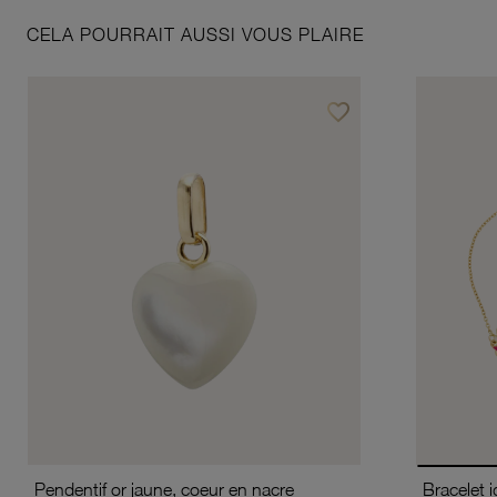
CELA POURRAIT AUSSI VOUS PLAIRE
favorite_border
Ajouter à vos favoris
Pendentif or jaune, coeur en nacre
Bracelet i