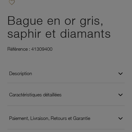
favorite_border
Ajouter à vos favoris
Bague en or gris,
saphir et diamants
Référence :
41309400
Description
Caractéristiques détaillées
Paiement, Livraison, Retours et Garantie