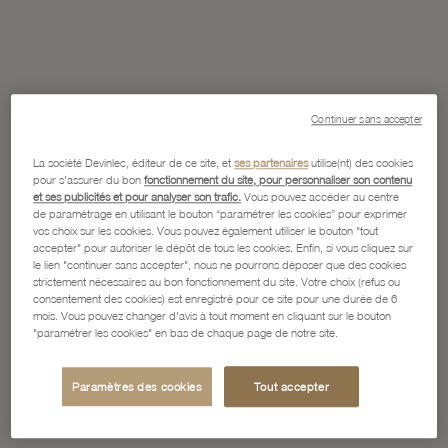
Continuer sans accepter
La société Devinlec, éditeur de ce site, et
ses partenaires
utilise(nt) des cookies
pour s'assurer du bon
fonctionnement du site, pour personnaliser son contenu
et ses publicités et pour analyser son trafic.
Vous pouvez accéder au centre
de paramétrage en utilisant le bouton “paramétrer les cookies” pour exprimer
vos choix sur les cookies. Vous pouvez également utiliser le bouton "tout
accepter" pour autoriser le dépôt de tous les cookies. Enfin, si vous cliquez sur
le lien "continuer sans accepter", nous ne pourrons déposer que des cookies
strictement nécessaires au bon fonctionnement du site. Votre choix (refus ou
consentement des cookies) est enregistré pour ce site pour une durée de 6
mois. Vous pouvez changer d'avis à tout moment en cliquant sur le bouton
"paramétrer les cookies" en bas de chaque page de notre site.
Paramètres des cookies
Tout accepter