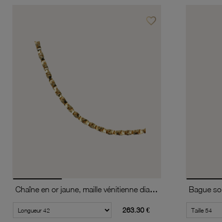
favorite_border
Ajouter à vos favoris
Chaîne en or jaune, maille vénitienne diamantée et torsadée
263.30 €