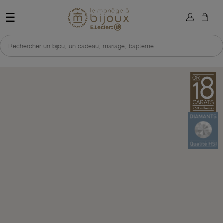
×
Sign in
Retour à l'accueil du site 
☰
You need to be logged in to save products in your wish list.
Rechercher un bijou, un cadeau, mariage, baptême...
Cancel
Sign in