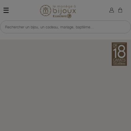
×
Sign in
Retour à l'accueil du site 
☰
You need to be logged in to save products in your wish list.
Rechercher un bijou, un cadeau, mariage, baptême...
Cancel
Sign in