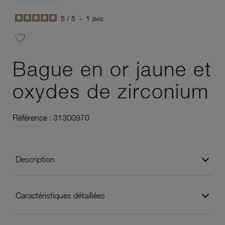
5
/
5
-
1
avis
favorite_border
Ajouter à vos favoris
Bague en or jaune et
oxydes de zirconium
Référence :
31300970
Description
Caractéristiques détaillées