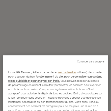
Continuer sans accepter
La société Devinlec, éditeur de ce site, et
ses partenaires
utilise(nt) des cookies
pour s'assurer du bon
fonctionnement du site, pour personnaliser son contenu
et ses publicités et pour analyser son trafic.
Vous pouvez accéder au centre
de paramétrage en utilisant le bouton “paramétrer les cookies” pour exprimer
vos choix sur les cookies. Vous pouvez également utiliser le bouton "tout
accepter" pour autoriser le dépôt de tous les cookies. Enfin, si vous cliquez sur
le lien "continuer sans accepter", nous ne pourrons déposer que des cookies
strictement nécessaires au bon fonctionnement du site. Votre choix (refus ou
consentement des cookies) est enregistré pour ce site pour une durée de 6
mois. Vous pouvez changer d'avis à tout moment en cliquant sur le bouton