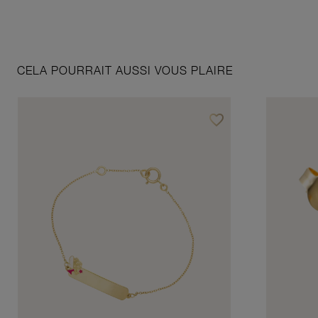
CELA POURRAIT AUSSI VOUS PLAIRE
favorite_border
Ajouter à vos favoris