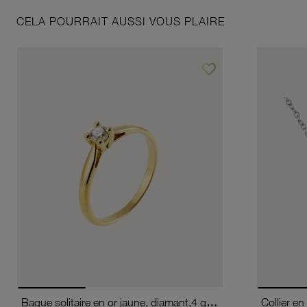
CELA POURRAIT AUSSI VOUS PLAIRE
favorite_border
Ajouter à vos favoris
Bague solitaire en or jaune, diamant,4 griffes