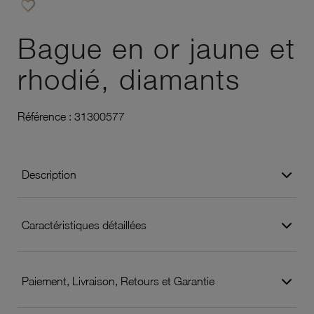
favorite_border
Ajouter à vos favoris
Bague en or jaune et
rhodié, diamants
Référence :
31300577
Description
Caractéristiques détaillées
Paiement, Livraison, Retours et Garantie