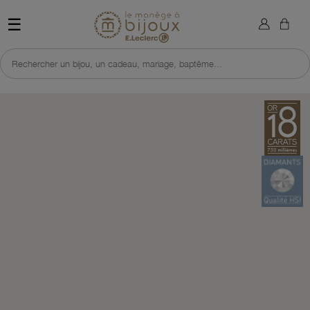
×
Sign in
Retour à l'accueil du site 
☰
You need to be logged in to save products in your wish list.
Rechercher un bijou, un cadeau, mariage, baptême...
Cancel
Sign in