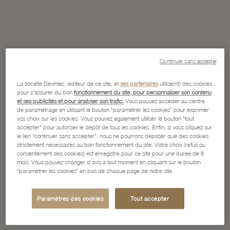
Continuer sans accepter
La société Devinlec, éditeur de ce site, et
ses partenaires
utilise(nt) des cookies
pour s'assurer du bon
fonctionnement du site, pour personnaliser son contenu
et ses publicités et pour analyser son trafic.
Vous pouvez accéder au centre
de paramétrage en utilisant le bouton “paramétrer les cookies” pour exprimer
vos choix sur les cookies. Vous pouvez également utiliser le bouton "tout
accepter" pour autoriser le dépôt de tous les cookies. Enfin, si vous cliquez sur
le lien "continuer sans accepter", nous ne pourrons déposer que des cookies
strictement nécessaires au bon fonctionnement du site. Votre choix (refus ou
consentement des cookies) est enregistré pour ce site pour une durée de 6
mois. Vous pouvez changer d'avis à tout moment en cliquant sur le bouton
"paramétrer les cookies" en bas de chaque page de notre site.
Paramètres des cookies
Tout accepter