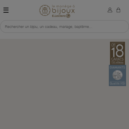
×
Sign in
Retour à l'accueil du site 
☰
You need to be logged in to save products in your wish list.
Rechercher un bijou, un cadeau, mariage, baptême...
Cancel
Sign in