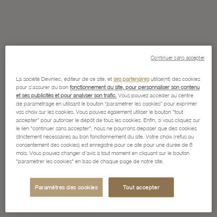
Continuer sans accepter
La société Devinlec, éditeur de ce site, et
ses partenaires
utilise(nt) des cookies
pour s'assurer du bon
fonctionnement du site, pour personnaliser son contenu
et ses publicités et pour analyser son trafic.
Vous pouvez accéder au centre
de paramétrage en utilisant le bouton “paramétrer les cookies” pour exprimer
vos choix sur les cookies. Vous pouvez également utiliser le bouton "tout
accepter" pour autoriser le dépôt de tous les cookies. Enfin, si vous cliquez sur
le lien "continuer sans accepter", nous ne pourrons déposer que des cookies
strictement nécessaires au bon fonctionnement du site. Votre choix (refus ou
consentement des cookies) est enregistré pour ce site pour une durée de 6
mois. Vous pouvez changer d'avis à tout moment en cliquant sur le bouton
"paramétrer les cookies" en bas de chaque page de notre site.
Paramètres des cookies
Tout accepter