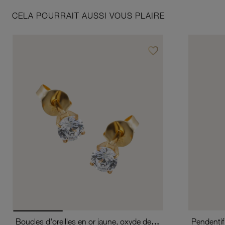
CELA POURRAIT AUSSI VOUS PLAIRE
favorite_border
Ajouter à vos favoris
Boucles d'oreilles en or jaune, oxyde de zirconium (moyen modèle).
Pendentif