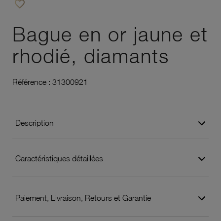
favorite_border
Ajouter à vos favoris
Bague en or jaune et
rhodié, diamants
Référence :
31300921
Description
Caractéristiques détaillées
Paiement, Livraison, Retours et Garantie