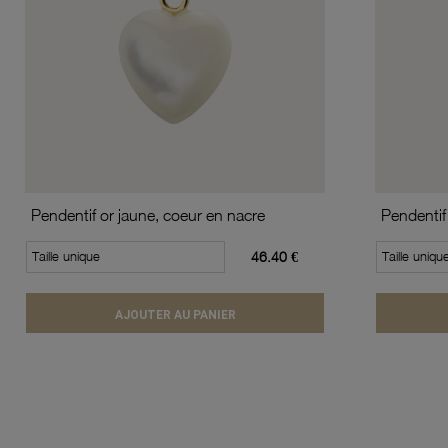
Pendentif or jaune, coeur en nacre
Pendentif
Taille unique
46.40 €
Taille uniqu
AJOUTER AU PANIER