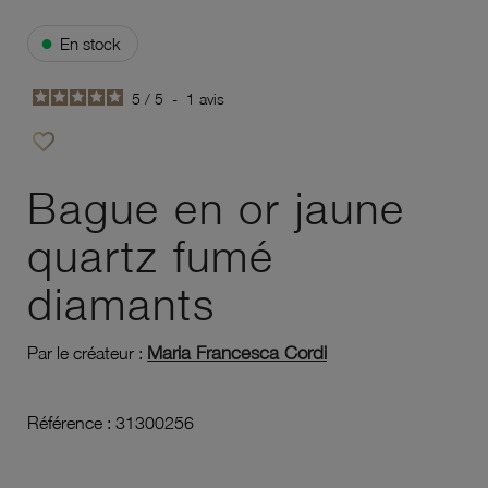
●
En stock
5
/
5
-
1
avis
favorite_border
Ajouter à vos favoris
Bague en or jaune
quartz fumé
diamants
Maria Francesca Cordi
Par le créateur :
Référence :
31300256