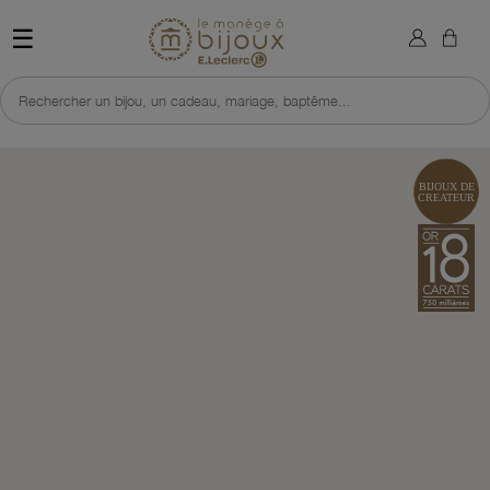
×
Sign in
Retour à l'accueil du site 
☰
You need to be logged in to save products in your wish list.
Rechercher un bijou, un cadeau, mariage, baptême...
Cancel
Sign in