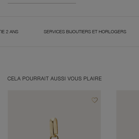
S
SERVICES BIJOUTIERS ET HORLOGERS
S
CELA POURRAIT AUSSI VOUS PLAIRE
favorite_border
Ajouter à vos favoris