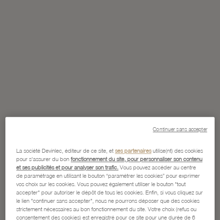
Continuer sans accepter
La société Devinlec, éditeur de ce site, et
ses partenaires
utilise(nt) des cookies
pour s'assurer du bon
fonctionnement du site, pour personnaliser son contenu
et ses publicités et pour analyser son trafic.
Vous pouvez accéder au centre
de paramétrage en utilisant le bouton “paramétrer les cookies” pour exprimer
vos choix sur les cookies. Vous pouvez également utiliser le bouton "tout
accepter" pour autoriser le dépôt de tous les cookies. Enfin, si vous cliquez sur
le lien "continuer sans accepter", nous ne pourrons déposer que des cookies
strictement nécessaires au bon fonctionnement du site. Votre choix (refus ou
consentement des cookies) est enregistré pour ce site pour une durée de 6