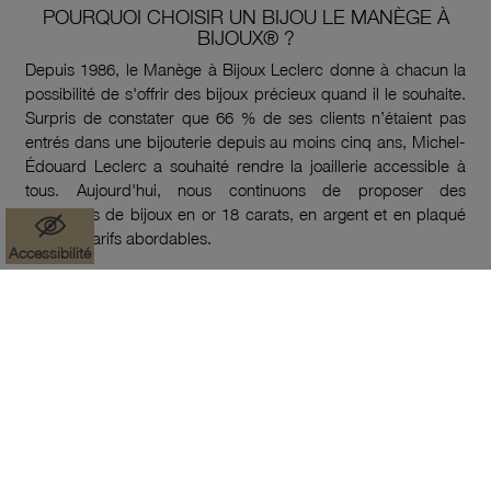
POURQUOI CHOISIR UN BIJOU LE MANÈGE À
BIJOUX® ?
Depuis 1986, le Manège à Bijoux Leclerc donne à chacun la
possibilité de s'offrir des bijoux précieux quand il le souhaite.
Surpris de constater que 66 % de ses clients n’étaient pas
entrés dans une bijouterie depuis au moins cinq ans, Michel-
Édouard Leclerc a souhaité rendre la joaillerie accessible à
tous. Aujourd'hui, nous continuons de proposer des
collections de bijoux en or 18 carats, en argent et en plaqué
or à des tarifs abordables.
Accessibilité
EN SAVOIR PLUS