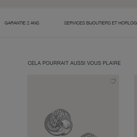
2 ANS
SERVICES BIJOUTIERS ET HORLOGERS
CELA POURRAIT AUSSI VOUS PLAIRE
favorite_border
Ajouter à vos f