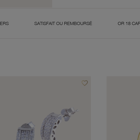
SATISFAIT OU REMBOURSÉ
OR 18 CARATS 750 MILL
favorite_border
avoris
Ajouter à vos favoris