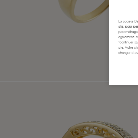
La société De
site, pour pe
paramétrage e
également uti
"continuer s
site. Votre c
changer d'av