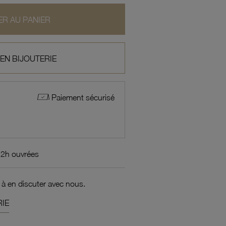
R AU PANIER
 EN BIJOUTERIE
Paiement sécurisé
72h ouvrées
 à en discuter avec nous.
IE