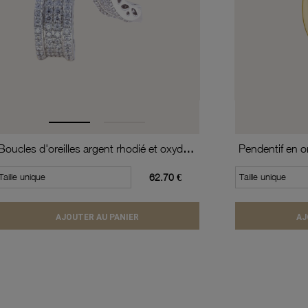
Boucles d'oreilles argent rhodié et oxydes de zirconium
Pendentif en o
Taille unique
62.70 €
Taille unique
AJOUTER AU PANIER
AJ