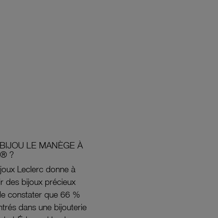
BIJOU LE MANÈGE À
® ?
joux Leclerc donne à
rir des bijoux précieux
s de constater que 66 %
ntrés dans une bijouterie