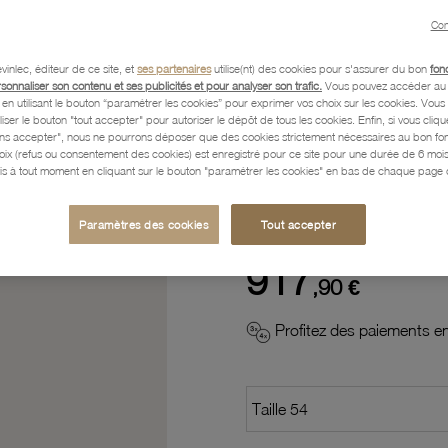
Con
Description
vinlec, éditeur de ce site, et
ses partenaires
utilise(nt) des cookies pour s'assurer du bon
fon
rsonnaliser son contenu et ses publicités et pour analyser son trafic.
Vous pouvez accéder au 
n utilisant le bouton “paramétrer les cookies” pour exprimer vos choix sur les cookies. Vou
Caractéristiques détaillées
liser le bouton "tout accepter" pour autoriser le dépôt de tous les cookies. Enfin, si vous clique
ans accepter", nous ne pourrons déposer que des cookies strictement nécessaires au bon f
hoix (refus ou consentement des cookies) est enregistré pour ce site pour une durée de 6 mo
is à tout moment en cliquant sur le bouton "paramétrer les cookies" en bas de chaque page d
Paiement, Livraison, Retours
Paramètres des cookies
Tout accepter
917
,90 €
Profitez des paiements en