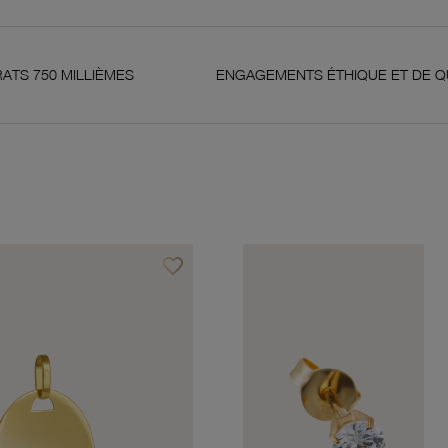
IÈMES
ENGAGEMENTS ÉTHIQUE ET DE QUALITÉ
favorite_border
Ajouter à vos favoris