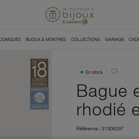
Si
Retour à l'accueil du
You
ICONIQUES
BIJOUX & MONTRES
COLLECTIONS
MARIAGE
CAD
favorite_border
●
En stock
Ajouter à vos f
Bague e
rhodié 
Référence :
31306297