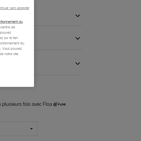
tinuer sans accepter
ctionnement du
centre de
s pouvez
z sur le lien
onctionnement du
is. Vous pouvez
e notre site.
 et Garantie
 plusieurs fois avec Floa