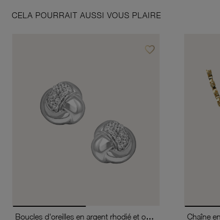
CELA POURRAIT AUSSI VOUS PLAIRE
favorite_border
Ajouter à vos favoris
Boucles d'oreilles en argent rhodié et oxydes de zirconium