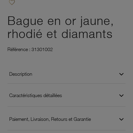
favorite_border
Ajouter à vos favoris
Bague en or jaune,
rhodié et diamants
Référence :
31301002
Description
Caractéristiques détaillées
Paiement, Livraison, Retours et Garantie