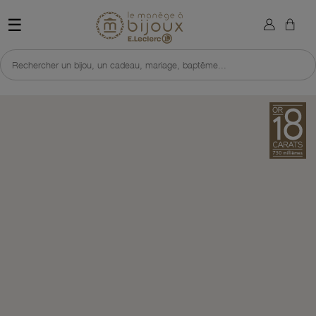
×
Sign in
Retour à l'accueil du site 
☰
You need to be logged in to save products in your wish list.
Rechercher un bijou, un cadeau, mariage, baptême...
Cancel
Sign in