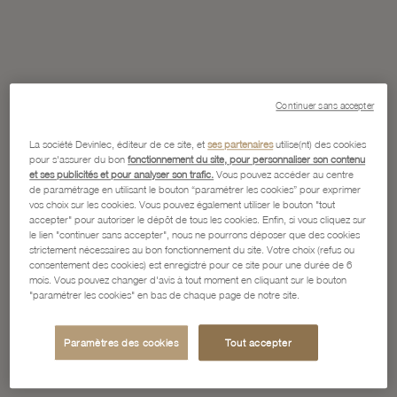
Continuer sans accepter
La société Devinlec, éditeur de ce site, et
ses partenaires
utilise(nt) des cookies
pour s'assurer du bon
fonctionnement du site, pour personnaliser son contenu
et ses publicités et pour analyser son trafic.
Vous pouvez accéder au centre
de paramétrage en utilisant le bouton “paramétrer les cookies” pour exprimer
vos choix sur les cookies. Vous pouvez également utiliser le bouton "tout
accepter" pour autoriser le dépôt de tous les cookies. Enfin, si vous cliquez sur
le lien "continuer sans accepter", nous ne pourrons déposer que des cookies
strictement nécessaires au bon fonctionnement du site. Votre choix (refus ou
consentement des cookies) est enregistré pour ce site pour une durée de 6
mois. Vous pouvez changer d'avis à tout moment en cliquant sur le bouton
"paramétrer les cookies" en bas de chaque page de notre site.
Paramètres des cookies
Tout accepter