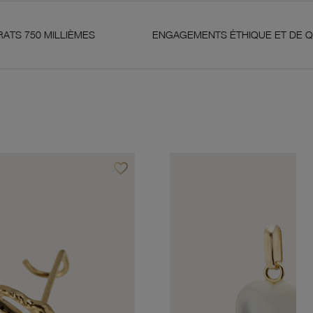
LIÈMES
ENGAGEMENTS ÉTHIQUE ET DE QUALITÉ
favorite_border
Ajouter à vos favoris