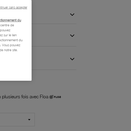
tinuer sans accepter
ctionnement du
centre de
s pouvez
z sur le lien
onctionnement du
is. Vous pouvez
e notre site.
 et Garantie
 plusieurs fois avec Floa