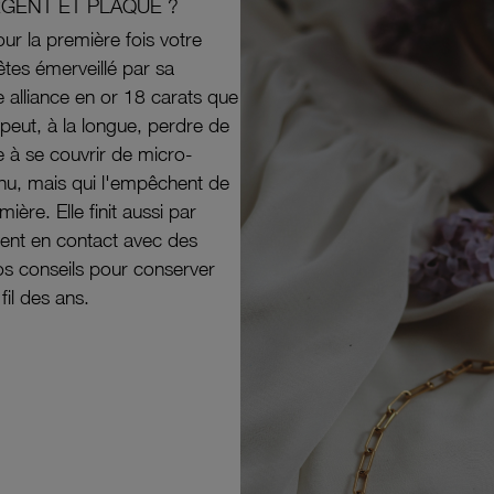
RGENT ET PLAQUÉ ?
ur la première fois votre
êtes émerveillé par sa
e alliance en or 18 carats que
peut, à la longue, perdre de
e à se couvrir de micro-
il nu, mais qui l'empêchent de
mière. Elle finit aussi par
ouvent en contact avec des
nos conseils pour conserver
 fil des ans.