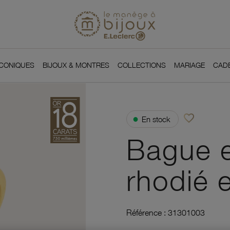
Si
Retour à l'accueil du
You
ICONIQUES
BIJOUX & MONTRES
COLLECTIONS
MARIAGE
CAD
favorite_border
●
En stock
Ajouter à vos f
Bague e
rhodié 
Référence :
31301003