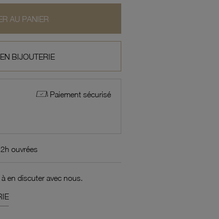
R AU PANIER
 EN BIJOUTERIE
Paiement sécurisé
72h ouvrées
 à en discuter avec nous.
IE