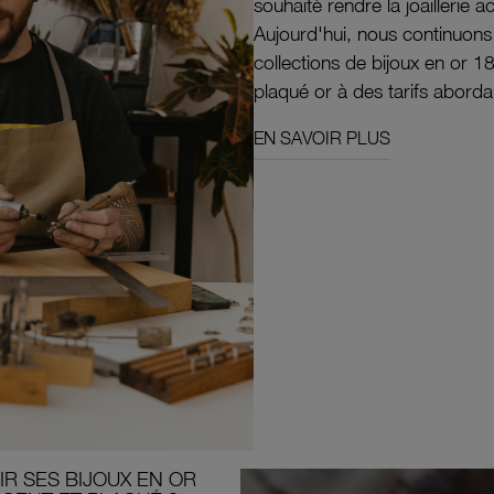
souhaité rendre la joaillerie a
Aujourd'hui, nous continuon
collections de bijoux en or 1
plaqué or à des tarifs aborda
EN SAVOIR PLUS
R SES BIJOUX EN OR