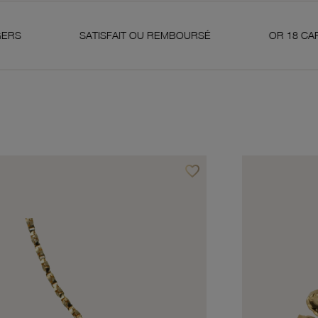
SATISFAIT OU REMBOURSÉ
OR 18 CARATS 750 MIL
favorite_border
avoris
Ajouter à vos favoris