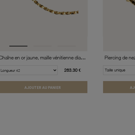
Chaîne en or jaune, maille vénitienne diamantée et torsadée
Piercing de ne
263.30 €
Taille unique
AJOUTER AU PANIER
AJ