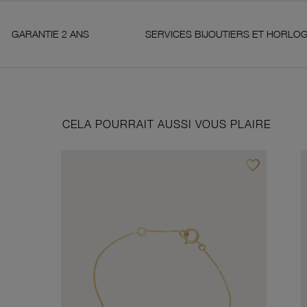
2 ANS
SERVICES BIJOUTIERS ET HORLOGERS
CELA POURRAIT AUSSI VOUS PLAIRE
favorite_border
Ajouter à vos f