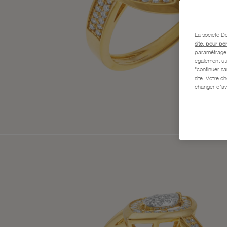
La société De
site, pour pe
paramétrage e
également uti
"continuer s
site. Votre c
changer d'av