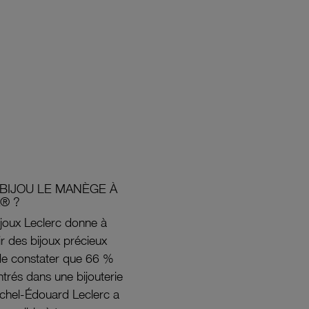
BIJOU LE MANÈGE À
® ?
joux Leclerc donne à
rir des bijoux précieux
s de constater que 66 %
ntrés dans une bijouterie
ichel-Édouard Leclerc a