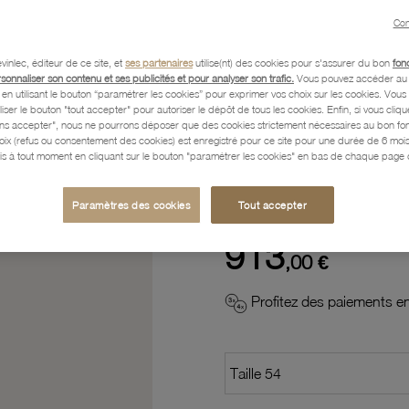
Con
Description
vinlec, éditeur de ce site, et
ses partenaires
utilise(nt) des cookies pour s'assurer du bon
fon
rsonnaliser son contenu et ses publicités et pour analyser son trafic.
Vous pouvez accéder au 
n utilisant le bouton “paramétrer les cookies” pour exprimer vos choix sur les cookies. Vou
Caractéristiques détaillées
liser le bouton "tout accepter" pour autoriser le dépôt de tous les cookies. Enfin, si vous clique
ans accepter", nous ne pourrons déposer que des cookies strictement nécessaires au bon f
hoix (refus ou consentement des cookies) est enregistré pour ce site pour une durée de 6 mo
is à tout moment en cliquant sur le bouton "paramétrer les cookies" en bas de chaque page d
Paiement, Livraison, Retours
Paramètres des cookies
Tout accepter
913
,00 €
Profitez des paiements en