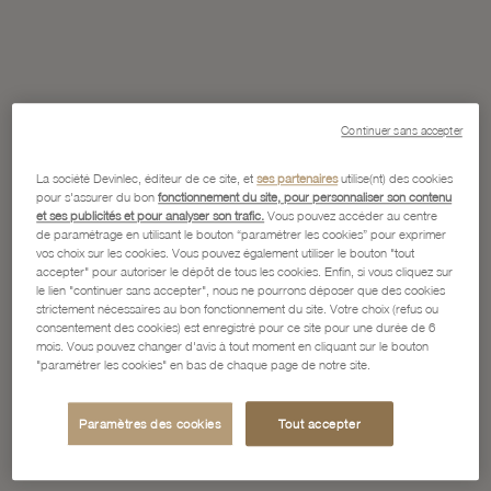
Continuer sans accepter
La société Devinlec, éditeur de ce site, et
ses partenaires
utilise(nt) des cookies
pour s'assurer du bon
fonctionnement du site, pour personnaliser son contenu
et ses publicités et pour analyser son trafic.
Vous pouvez accéder au centre
de paramétrage en utilisant le bouton “paramétrer les cookies” pour exprimer
vos choix sur les cookies. Vous pouvez également utiliser le bouton "tout
accepter" pour autoriser le dépôt de tous les cookies. Enfin, si vous cliquez sur
le lien "continuer sans accepter", nous ne pourrons déposer que des cookies
strictement nécessaires au bon fonctionnement du site. Votre choix (refus ou
consentement des cookies) est enregistré pour ce site pour une durée de 6
mois. Vous pouvez changer d'avis à tout moment en cliquant sur le bouton
"paramétrer les cookies" en bas de chaque page de notre site.
Paramètres des cookies
Tout accepter