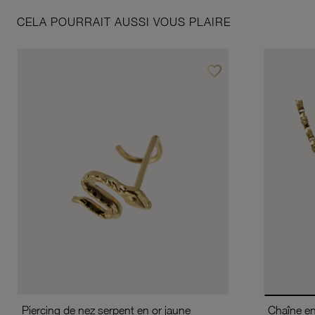
CELA POURRAIT AUSSI VOUS PLAIRE
favorite_border
Ajouter à vos favoris
Piercing de nez serpent en or jaune