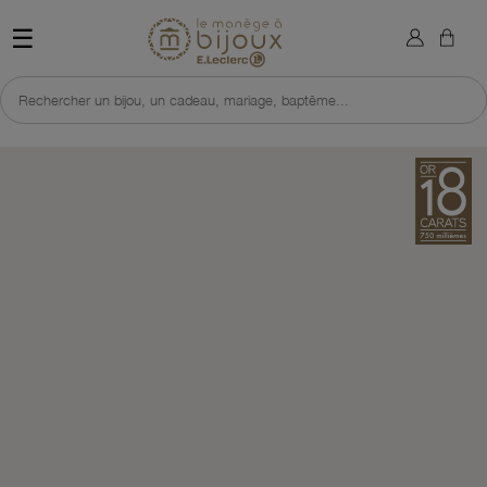
×
Sign in
Retour à l'accueil du site 
☰
You need to be logged in to save products in your wish list.
Rechercher un bijou, un cadeau, mariage, baptême...
Cancel
Sign in