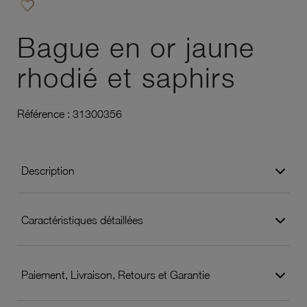
favorite_border
Ajouter à vos favoris
Bague en or jaune
rhodié et saphirs
Référence :
31300356
Description
Caractéristiques détaillées
Paiement, Livraison, Retours et Garantie