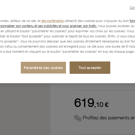
Référence :
31300355
Con
vinlec, éditeur de ce site, et
ses partenaires
utilise(nt) des cookies pour s'assurer du bon
fon
rsonnaliser son contenu et ses publicités et pour analyser son trafic.
Vous pouvez accéder au 
n utilisant le bouton “paramétrer les cookies” pour exprimer vos choix sur les cookies. Vou
Description
liser le bouton "tout accepter" pour autoriser le dépôt de tous les cookies. Enfin, si vous clique
ans accepter", nous ne pourrons déposer que des cookies strictement nécessaires au bon f
hoix (refus ou consentement des cookies) est enregistré pour ce site pour une durée de 6 mo
is à tout moment en cliquant sur le bouton "paramétrer les cookies" en bas de chaque page d
Caractéristiques détaillées
Paramètres des cookies
Tout accepter
Paiement, Livraison, Retours
619
,10 €
Profitez des paiements en