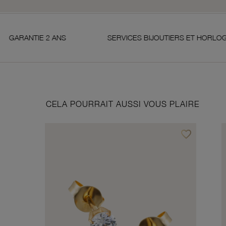
NS
SERVICES BIJOUTIERS ET HORLOGERS
CELA POURRAIT AUSSI VOUS PLAIRE
favorite_border
Ajouter à vos f