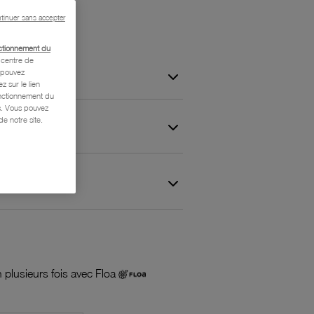
tinuer sans accepter
ctionnement du
centre de
s pouvez
z sur le lien
onctionnement du
is. Vous pouvez
e notre site.
 et Garantie
 plusieurs fois avec Floa