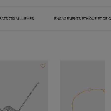
MES
ENGAGEMENTS ÉTHIQUE ET DE QUALITÉ
favorite_border
Ajouter à vos favoris