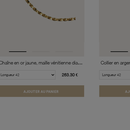
Chaîne en or jaune, maille vénitienne diamantée et torsadée
263.30 €
AJOUTER AU PANIER
AJ