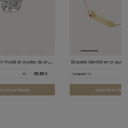
Collier en argent rhodié et oxydes de zirconium
Bracelet identité en or jaune e
55.60 €
OUTER AU PANIER
AJOUTER AU PANIE