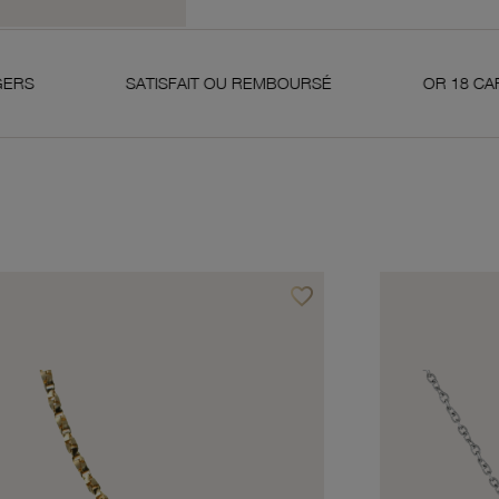
SATISFAIT OU REMBOURSÉ
OR 18 CARATS 750 MILLIÈ
favorite_border
avoris
Ajouter à vos favoris