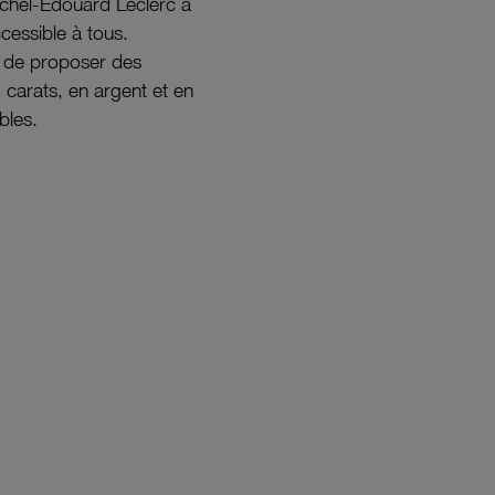
ichel-Édouard Leclerc a
ccessible à tous.
s de proposer des
8 carats, en argent et en
bles.