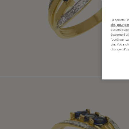
La société De
site, pour pe
paramétrage e
également uti
"continuer s
site. Votre c
changer d'av