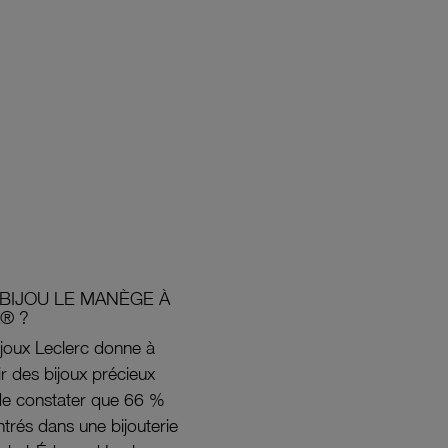
BIJOU LE MANÈGE À
® ?
joux Leclerc donne à
rir des bijoux précieux
s de constater que 66 %
ntrés dans une bijouterie