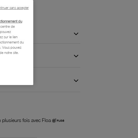
tinuer sans accepter
ctionnement du
centre de
s pouvez
z sur le lien
onctionnement du
is. Vous pouvez
e notre site.
 et Garantie
 plusieurs fois avec Floa