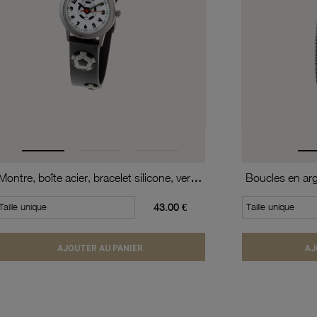
Montre, boîte acier, bracelet silicone, verre minéral, kids
Boucles en arge
Taille unique
43.00 €
Taille unique
AJOUTER AU PANIER
AJ