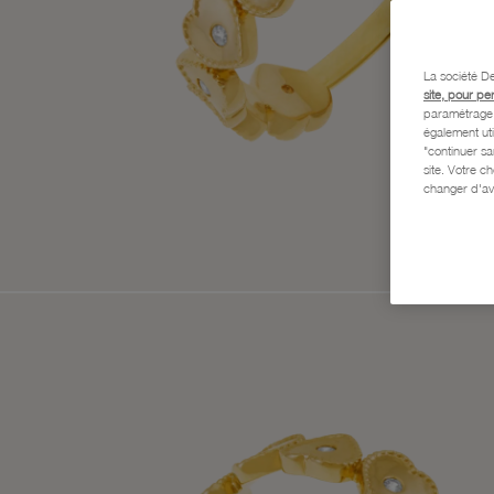
La société De
site, pour pe
paramétrage e
également uti
"continuer s
site. Votre c
changer d'av