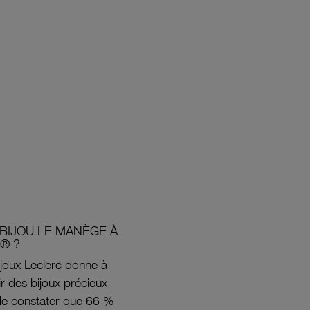
BIJOU LE MANÈGE À
® ?
joux Leclerc donne à
rir des bijoux précieux
s de constater que 66 %