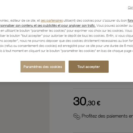
Référence :
61000129
Con
vinlec, éditeur de ce site, et
ses partenaires
utilise(nt) des cookies pour s'assurer du bon
fon
rsonnaliser son contenu et ses publicités et pour analyser son trafic.
Vous pouvez accéder au 
n utilisant le bouton “paramétrer les cookies” pour exprimer vos choix sur les cookies. Vou
Description
liser le bouton "tout accepter" pour autoriser le dépôt de tous les cookies. Enfin, si vous clique
ans accepter", nous ne pourrons déposer que des cookies strictement nécessaires au bon f
hoix (refus ou consentement des cookies) est enregistré pour ce site pour une durée de 6 mo
is à tout moment en cliquant sur le bouton "paramétrer les cookies" en bas de chaque page d
Caractéristiques détaillées
Paramètres des cookies
Tout accepter
Paiement, Livraison, Retours
30
,30 €
Profitez des paiements en