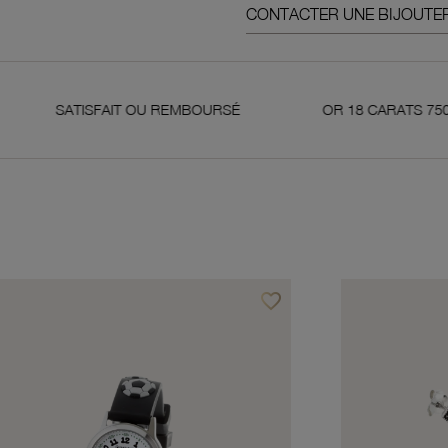
CONTACTER UNE BIJOUTER
SFAIT OU REMBOURSÉ
OR 18 CARATS 750 MILLIÈMES
favorite_border
avoris
Ajouter à vos favoris