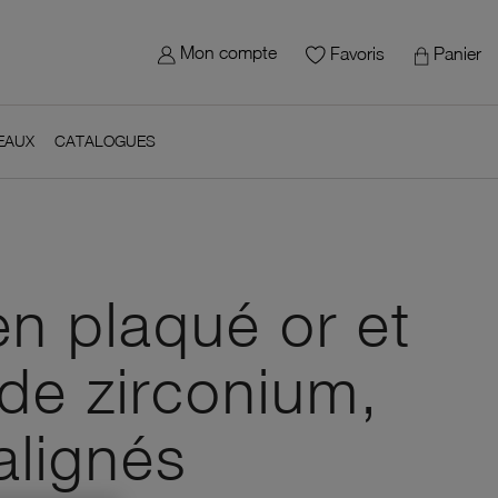
×
gn in
 site - Le Manège à Bijoux
Mon compte
Panier
Favoris
 need to be logged in to save products in your wish list.
EAUX
CATALOGUES
Cancel
Sign in
avoris
n plaqué or et
de zirconium,
alignés