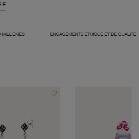
IE
ENGAGEMENTS ÉTHIQUE ET DE QUALITÉ
GA
favorite_border
Ajouter à vos favoris