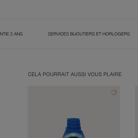
SERVICES BIJOUTIERS ET HORLOGERS
SATI
CELA POURRAIT AUSSI VOUS PLAIRE
favorite_border
Ajouter à vos f