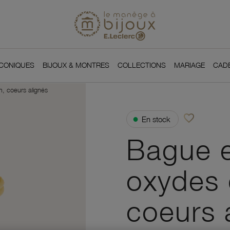
Si
Retour à l'accueil du
You
ICONIQUES
BIJOUX & MONTRES
COLLECTIONS
MARIAGE
CAD
, coeurs alignés
favorite_border
●
En stock
Ajouter à vos f
Bague e
oxydes 
coeurs 