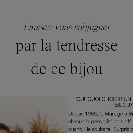
Laissez-vous subjuguer
par la tendresse
de ce bijou
POURQUOI CHOISIR UN 
BIJOUX
Depuis 1986, le Manège à Bi
chacun la possibilité de s'off
quand il le souhaite. Surpri