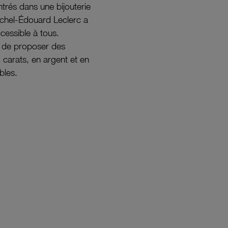
ntrés dans une bijouterie
ichel-Édouard Leclerc a
ccessible à tous.
s de proposer des
8 carats, en argent et en
bles.