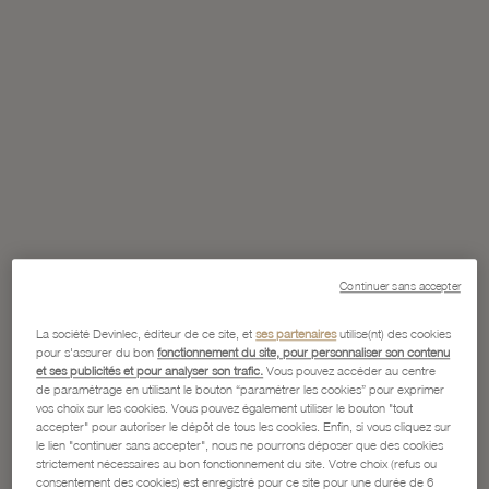
Continuer sans accepter
La société Devinlec, éditeur de ce site, et
ses partenaires
utilise(nt) des cookies
pour s'assurer du bon
fonctionnement du site, pour personnaliser son contenu
et ses publicités et pour analyser son trafic.
Vous pouvez accéder au centre
de paramétrage en utilisant le bouton “paramétrer les cookies” pour exprimer
vos choix sur les cookies. Vous pouvez également utiliser le bouton "tout
accepter" pour autoriser le dépôt de tous les cookies. Enfin, si vous cliquez sur
le lien "continuer sans accepter", nous ne pourrons déposer que des cookies
strictement nécessaires au bon fonctionnement du site. Votre choix (refus ou
consentement des cookies) est enregistré pour ce site pour une durée de 6