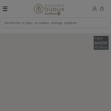
×
Sign in
Retour à l'accueil du site 
☰
You need to be logged in to save products in your wish list.
Rechercher un bijou, un cadeau, mariage, baptême...
Cancel
Sign in