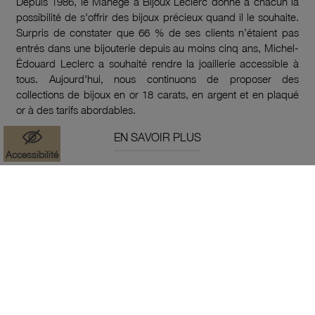
Depuis 1986, le Manège à Bijoux Leclerc donne à chacun la
possibilité de s'offrir des bijoux précieux quand il le souhaite.
Surpris de constater que 66 % de ses clients n’étaient pas
entrés dans une bijouterie depuis au moins cinq ans, Michel-
Édouard Leclerc a souhaité rendre la joaillerie accessible à
tous. Aujourd'hui, nous continuons de proposer des
collections de bijoux en or 18 carats, en argent et en plaqué
or à des tarifs abordables.
EN SAVOIR PLUS
Accessibilité