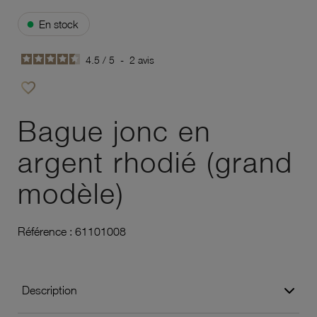
●
En stock
4.5
/
5
-
2
avis
favorite_border
Ajouter à vos favoris
Bague jonc en
argent rhodié (grand
modèle)
Référence :
61101008
Description