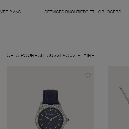
ANS
SERVICES BIJOUTIERS ET HORLOGERS
CELA POURRAIT AUSSI VOUS PLAIRE
favorite_border
Ajouter à vos favoris